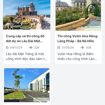
Cung cấp và thi công đổ
Thi công Vườn Hoa Hồng
đất dự án Lâu Đài Mặt
Làng Pháp – Bà Nà Hills
Trăng – Bà Nà Hills
09/10/24
228
31/05/24
306
Lâu đài Mặt Trăng là một
Vườn Hoa Hồng là điểm
công trình độc đáo nằm tại
nhấn cho công trình Làng
Vương quốc Mặt Trăng,
Pháp của Bà nà Hills.
trong khuôn viên khu du
Phong phú và đa dạng các
lịch Bà Nà Hills. Thuộc thôn
loại Hoa hồng. Công trình
An Sơn, xã Hòa Ninh,
Vườn hồng Làng Pháp
huyện Hòa Vang, Đà Nẵng.
Công trình với quy mô gần
Cách trung tâm thành phố
500m3 đất trồng. Một số
khoảng 35km. Công trình
hình ảnh quá trình thi công
Lâu đài Mặt Trăng Công
Lót các lớp kỹ thuật Vỉ
trình với hạng mục sân
thoát nước, vải địa cho