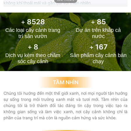
XEM THÊM
không khí thoải mái và gần gũi với thiên nhiên.
Bên cạnh việc cung cấp sản phẩm chất lượng, chúng tôi còn
mang đến dịch vụ tư vấn chuyên nghiệp, giúp quý khách lựa
+
9462
+
94
chọn cây phù hợp với không gian và sở thích cá nhân. Với chúng
Các loại cây cảnh trang
Dự án trên khắp cả
tôi, không gian của bạn không chỉ là nơi sống, mà còn là tác
trí sân vườn
nước
phẩm nghệ thuật được tạo ra từ sự kết hợp hài hòa giữa cây
cảnh và kiến trúc.
+
9
+
185
Dịch vụ kèm theo chăm
Sản phẩm cây cảnh bán
Hãy đồng hành cùng chúng tôi
Cây cảnh Đại Phú Gia
để biến
sóc cây cảnh
chạy
ước mơ về một
không gian xanh an lành
, tươi mới thành hiện
thực. Cùng đắm chìm trong thế giới cây cảnh đa dạng và phong
cách tại đơn vị cung cấp cây cảnh hàng đầu của chúng tôi!
TẦM NHÌN
Chúng tôi hướng đến một thế giới xanh, nơi mọi người tận hưởng
sự sống trong môi trường xanh mát và tươi mới. Tầm nhìn của
chúng tôi là trở thành đối tác đáng tin cậy trong việc tạo ra
không gian sống và làm việc xanh, nơi cây cảnh không chỉ là
phần của trang trí mà còn là nguồn cảm hứng và sức khỏe.