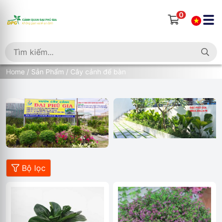
0
Home
/
Sản Phẩm
/ Cây cảnh để bàn
Bộ lọc