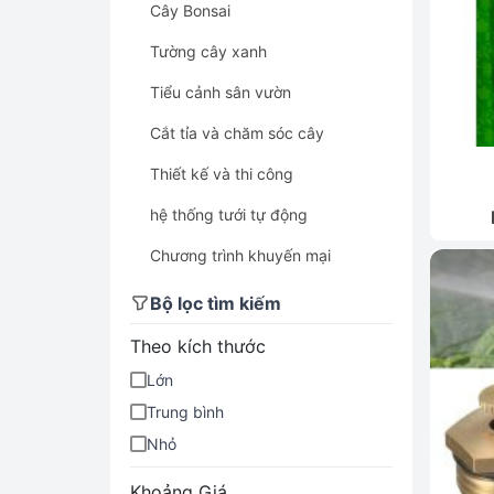
Cây Bonsai
Tường cây xanh
Tiểu cảnh sân vườn
Cắt tỉa và chăm sóc cây
Thiết kế và thi công
hệ thống tưới tự động
Chương trình khuyến mại
Cây quà tặng - khai trương
Bộ lọc tìm kiếm
Cây xanh văn phòng - cây nội
Theo kích thước
thất
Lớn
Cây cảnh để bàn
Trung bình
Cây cảnh
Nhỏ
Cây xanh công trình - cây bóng
Khoảng Giá