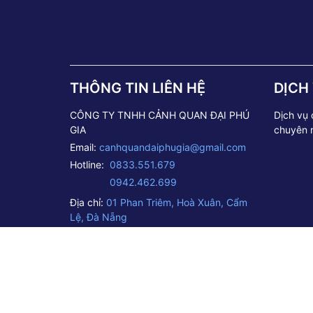
THÔNG TIN LIÊN HỆ
DỊCH
CÔNG TY TNHH CẢNH QUAN ĐẠI PHÚ
Dịch vụ
GIA
chuyên 
Email:
canhquandaiphugia@gmail.com
Hotline:
0833.551.679
0942.462.699
Địa chỉ:
01 Phan Triêm, Hoà Xuân, Cẩm
Lệ, Đà Nẵng
©