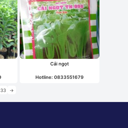
Cải ngọt
9
Hotline: 0833551679
33
→