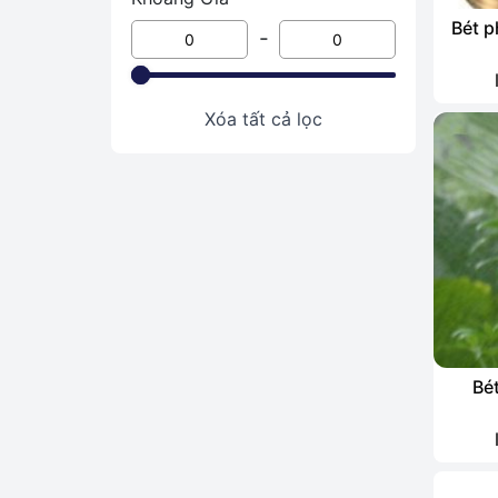
mát
Bét p
-
Cỏ
Hoa treo
Xóa tất cả lọc
Thiết bị tưới
Đất trồng - Phân bón - xơ dừa
Chậu trồng cây - Ươm cây
Cỏ nhân tạo - Cây hoa giả trang
trí
Vỉ nhựa thoát nước
Giống cây trồng - Hạt giống
Bé
Xương rồng - sen đá