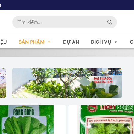
a
IỆU
SẢN PHẨM
DỰ ÁN
DỊCH VỤ
C