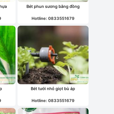
nhựa
Bét phun sương bằng đồng
9
Hotline: 0833551679
áp
Bét tưới nhỏ giọt bù áp
9
Hotline: 0833551679