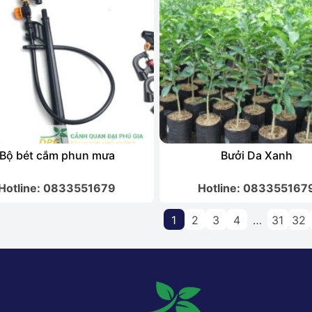
Bộ bét cắm phun mưa
Bưởi Da Xanh
Hotline: 0833551679
Hotline: 083355167
1
2
3
4
…
31
32