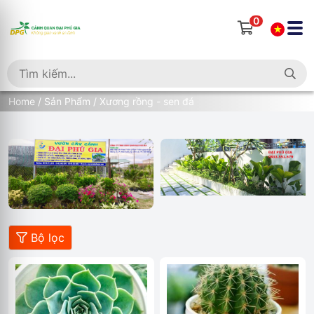
0
Home
/
Sản Phẩm
/ Xương rồng - sen đá
Bộ lọc