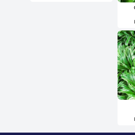
mát
Cỏ
Hoa treo
Thiết bị tưới
Đất trồng - Phân bón - xơ dừa
Chậu trồng cây - Ươm cây
Cỏ nhân tạo - Cây hoa giả trang
trí
Vỉ nhựa thoát nước
Giống cây trồng - Hạt giống
Xương rồng - sen đá