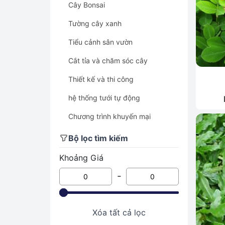
Cây Bonsai
Tường cây xanh
Tiểu cảnh sân vườn
Cắt tỉa và chăm sóc cây
Thiết kế và thi công
hệ thống tưới tự động
Chương trình khuyến mại
Cây quà tặng - khai trương
Bộ lọc tìm kiếm
Cây xanh văn phòng - cây nội
Khoảng Giá
thất
-
Cây cảnh để bàn
Cây cảnh
Xóa tất cả lọc
Cây xanh công trình - cây bóng