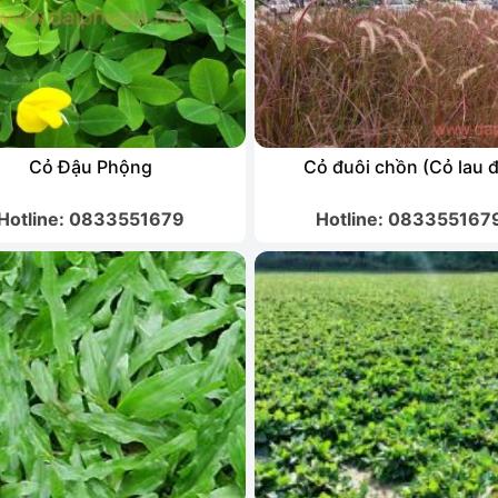
Cỏ Đậu Phộng
Cỏ đuôi chồn (Cỏ lau 
Hotline: 0833551679
Hotline: 083355167