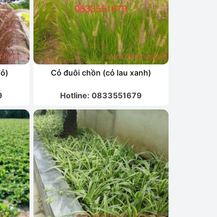
đỏ)
Cỏ đuôi chồn (cỏ lau xanh)
9
Hotline: 0833551679