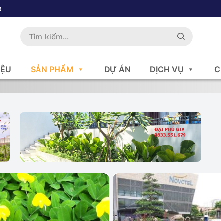
a
IỆU
SẢN PHẨM
DỰ ÁN
DỊCH VỤ
C