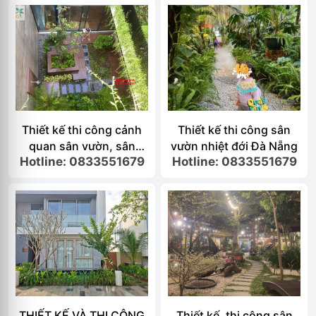
Thiết kế thi công cảnh
Thiết kế thi công sân
quan sân vườn, sân
vườn nhiệt đới Đà Nẵng
Hotline: 0833551679
Hotline: 0833551679
vườn nhiệt đới đà nẵng
THIẾT KẾ VÀ THI CÔNG
Thiết kế, thi công sân