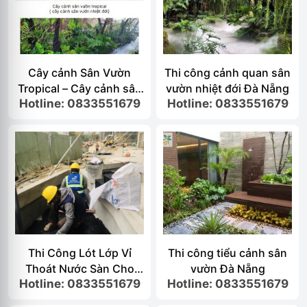
Cây cảnh Sân Vườn
Thi công cảnh quan sân
Tropical – Cây cảnh sân
vườn nhiệt đới Đà Nẵng
Hotline: 0833551679
Hotline: 0833551679
vườn nhiệt đới Đà Nẵng
Thi Công Lót Lớp Vỉ
Thi công tiểu cảnh sân
Thoát Nước Sàn Cho
vườn Đà Nẵng
Hotline: 0833551679
Hotline: 0833551679
Bồn Cây – Vỉ Nhựa
Thoát…