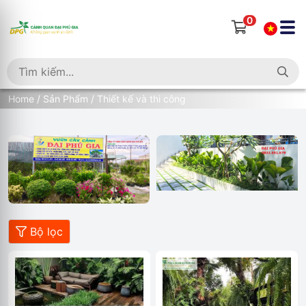
0
Home
/
Sản Phẩm
/ Thiết kế và thi công
Bộ lọc