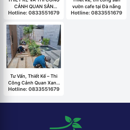
CẢNH QUAN SÂN
vườn cafe tại Đà nẵng
Hotline: 0833551679
Hotline: 0833551679
VƯỜN VILLA TẠI ĐÀ
NẴNG
Tư Vấn, Thiết Kế – Thi
Công Cảnh Quan Xanh
Hotline: 0833551679
Đà Nẵng