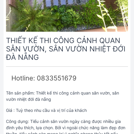
THIẾT KẾ THI CÔNG CẢNH QUAN
SÂN VƯỜN, SÂN VƯỜN NHIỆT ĐỚI
ĐÀ NẴNG
Hotline: 0833551679
Tên sản phẩm: Thiết kế thi công cảnh quan sân vườn, sân
vườn nhiệt đới đà nẵng
Giá : Tuỳ theo nhu cầu và vị trí của khách
Công dụng: Tiểu cảnh sân vườn ngày càng được nhiều gia
đình yêu thích, lựa chọn. Bởi vì ngoài chức năng làm đẹp đơn
thuần, tiểu cảnh còn mang lại ý nghĩa phong thủy tốt nếu