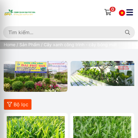
0
Home
/
Sản Phẩm
/ Cây xanh công trình - cây bóng mát
Bộ lọc