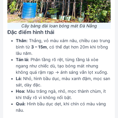
Cây bàng đài loan bóng mát Đà Nẵng
Đặc điểm hình thái
Thân:
Thẳng, vỏ màu xám nâu, chiều cao trung
bình từ
3 – 15m
, có thể đạt hơn 20m khi trồng
lâu năm.
Tán lá:
Phân tầng rõ rệt, từng tầng lá xòe
ngang như chiếc dù, tạo bóng mát nhưng
không quá rậm rạp → ánh sáng vẫn lọt xuống.
Lá:
Nhỏ, hình bầu dục, màu xanh đậm, mọc san
sát, dày đặc.
Hoa:
Màu trắng ngà, nhỏ, mọc thành chùm, ít
khi thấy rõ vì không nổi bật.
Quả:
Hình bầu dục dẹt, khi chín có màu vàng
nâu.