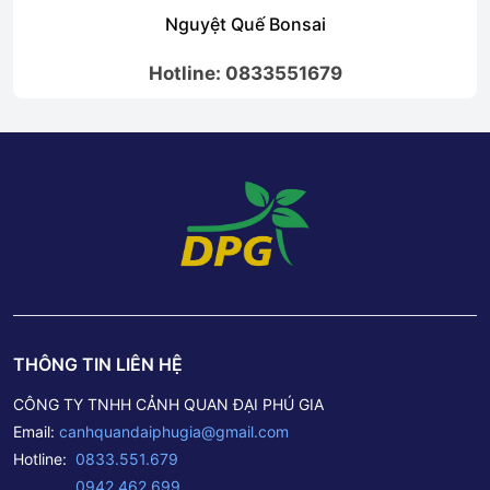
 Quế Bonsai
Mẫu Đ
: 0833551679
Hotline:
THÔNG TIN LIÊN HỆ
CÔNG TY TNHH CẢNH QUAN ĐẠI PHÚ GIA
Email:
canhquandaiphugia@gmail.com
Hotline:
0833.551.679
0942.462.699