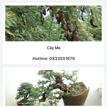
ây Me
Cây C
: 0833551679
Hotline: