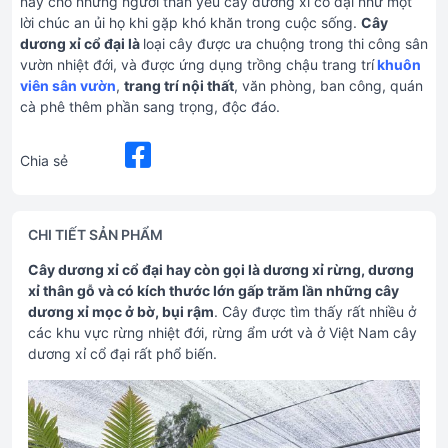
này cho những người thân yêu cây dương xỉ cổ đại như một
lời chúc an ủi họ khi gặp khó khăn trong cuộc sống.
Cây
dương xỉ cổ đại là
loại cây được ưa chuộng trong thi công sân
vườn nhiệt đới, và được ứng dụng trồng chậu trang trí
khuôn
viên sân vườn
,
trang trí nội thất
, văn phòng, ban công, quán
cà phê thêm phần sang trọng, độc đáo.
Chia sẻ
CHI TIẾT SẢN PHẨM
Cây dương xỉ cổ đại hay còn gọi là dương xỉ rừng, dương
xỉ thân gỗ và có kích thước lớn gấp trăm lần những cây
dương xỉ mọc ở bờ, bụi rậm
. Cây được tìm thấy rất nhiều ở
các khu vực rừng nhiệt đới, rừng ẩm ướt và ở Việt Nam cây
dương xỉ cổ đại rất phổ biến.