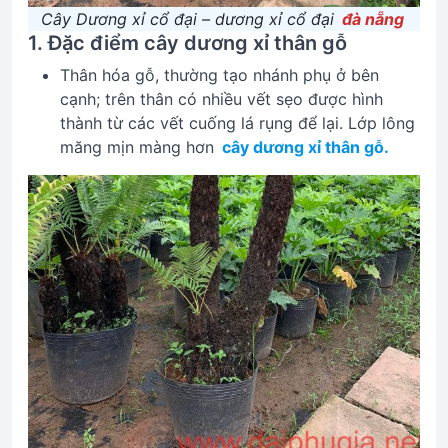
Cây Dương xỉ cổ đại – dương xỉ cổ đại
đà nẵng
1. Đặc điểm cây dương xỉ thân gỗ
Thân hóa gỗ, thường tạo nhánh phụ ở bên
cạnh; trên thân có nhiều vết sẹo được hình
thành từ các vết cuống lá rụng để lại. Lớp lông
măng mịn màng hơn
cây dương xỉ thân gỗ.