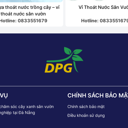
ựa thoát nước trồng cây – vỉ
Vỉ Thoát Nước Sân Vư
thoát nước sân vườn
Hotline: 0833551679
Hotline: 083355167
 VỤ
CHÍNH SÁCH BẢO MẬ
 chăm sóc cây xanh sân vườn
Chính sách bảo mật
nghiệp tại Đà Nẵng
Điều khoản sử dụng