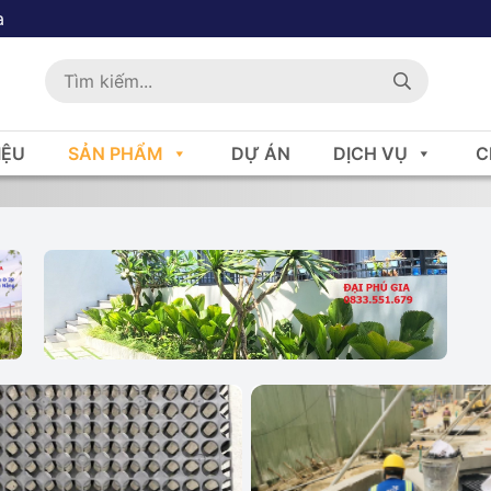
a
IỆU
SẢN PHẨM
DỰ ÁN
DỊCH VỤ
C