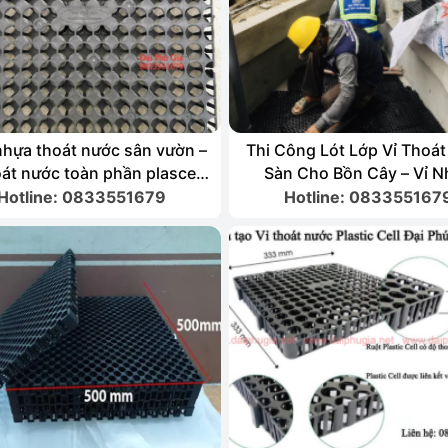
hựa thoát nước sân vườn –
Thi Công Lót Lớp Vỉ Thoá
oát nước toàn phần plascell
Sàn Cho Bồn Cây – Vỉ 
Đà Nẵng
Thoát…
Hotline: 0833551679
Hotline: 083355167