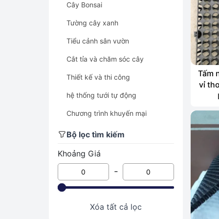
Cây Bonsai
Tường cây xanh
Tiểu cảnh sân vườn
Cắt tỉa và chăm sóc cây
Tấm n
Thiết kế và thi công
vỉ th
hệ thống tưới tự động
Chương trình khuyến mại
Cây quà tặng - khai trương
Bộ lọc tìm kiếm
Cây xanh văn phòng - cây nội
Khoảng Giá
thất
-
Cây cảnh để bàn
Cây cảnh
Xóa tất cả lọc
Cây xanh công trình - cây bóng