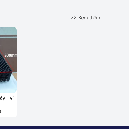
>> Xem thêm
ây – vỉ
n
9