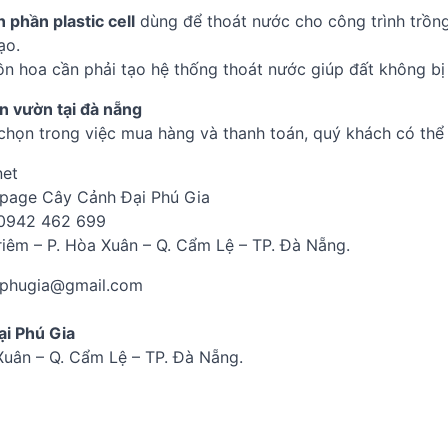
 phần plastic cell
dùng để thoát nước cho công trình trồng 
ạo.
bồn hoa cần phải tạo hệ thống thoát nước giúp đất không bị
n vườn tại đà nẵng
chọn trong việc mua hàng và thanh toán, quý khách có thể 
net
npage Cây Cảnh Đại Phú Gia
 0942 462 699
Triêm – P. Hòa Xuân – Q. Cẩm Lệ – TP. Đà Nẵng.
aiphugia@gmail.com
i Phú Gia
 Xuân – Q. Cẩm Lệ – TP. Đà Nẵng.