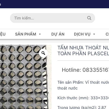
a
IỆU
SẢN PHẨM
DỰ ÁN
DỊCH VỤ
C
TẤM NHỰA THOÁT NƯ
TOÀN PHẦN PLASCEL
Hotline: 0833551
Tên sản Phẩm: Vỉ thoát nướ
thoát nước
Kích thước (mm): 333x333
Trọng lượng (kg/m2): 2.87