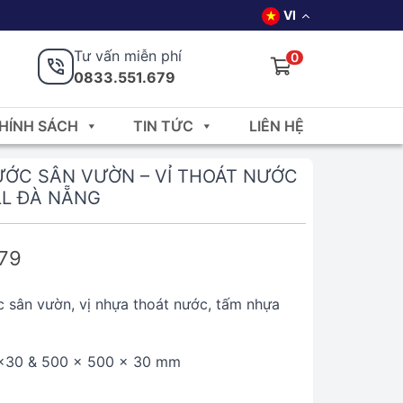
VI
Tư vấn miễn phí
0
0833.551.679
HÍNH SÁCH
TIN TỨC
LIÊN HỆ
ỚC SÂN VƯỜN – VỈ THOÁT NƯỚC
L ĐÀ NẴNG
679
c sân vườn, vị nhựa thoát nước, tấm nhựa
x30 & 500 x 500 x 30 mm