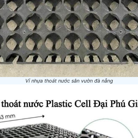
Vỉ nhựa thoát nước sân vườn đà nẵng