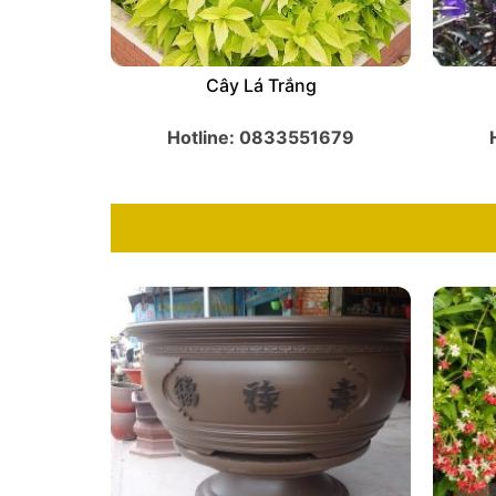
Cây Chiều Tím
1679
Hotline: 0833551679