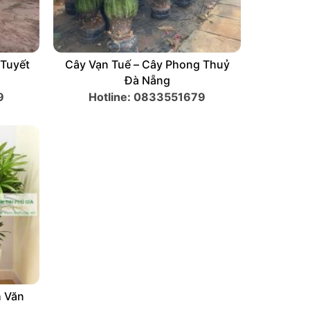
Cây Tuyết Sơn Phi Hồng ( Tuyết
Cây Vạn
Sơn Phi Hồ)
9
Hotline: 0833551679
Hot
ẵng –
Cây Trúc Mây – Cây Xanh Văn