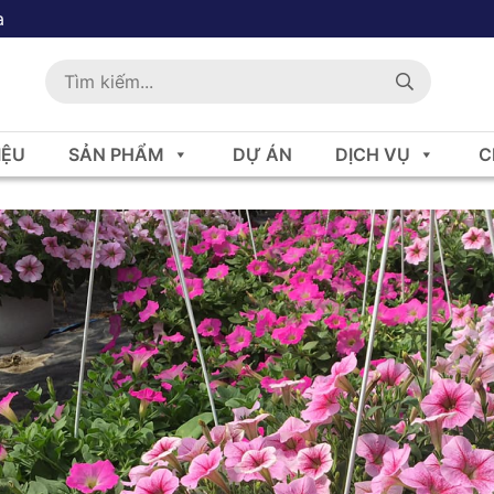
a
IỆU
SẢN PHẨM
DỰ ÁN
DỊCH VỤ
C