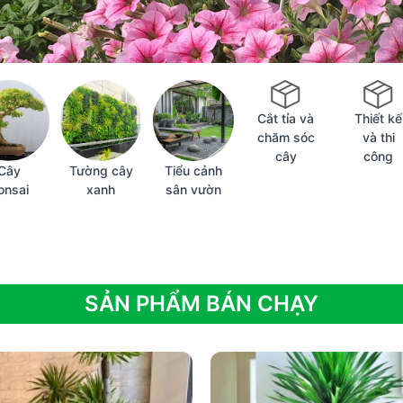
Cắt tỉa và
Thiết kế
chăm sóc
và thi
cây
công
Cây
Tường cây
Tiểu cảnh
onsai
xanh
sân vườn
SẢN PHẨM BÁN CHẠY