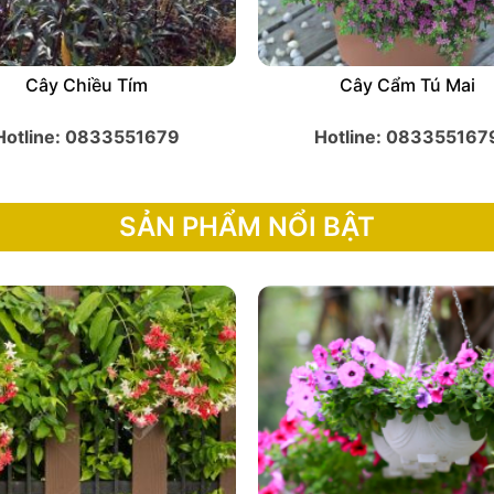
Cây Cẩm Tú Mai
Cây Cau Trắng
Hotline: 0833551679
Hotline: 083355167
SẢN PHẨM NỔI BẬT