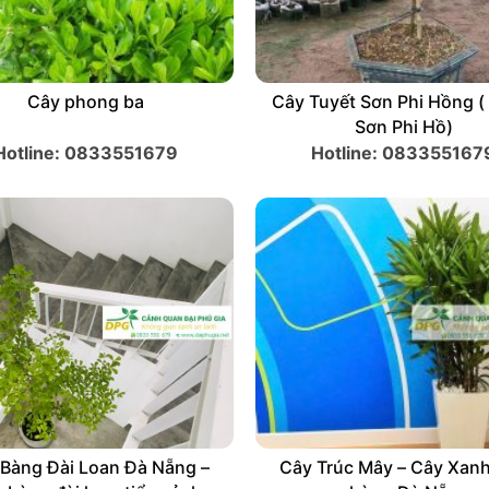
Huyết Dụ Kiếm – Cây Xanh
Cây phong ba
Đà Nẵng
Hotline: 0833551679
Hotline: 083355167
Cau Nga Mi – Cây Chà Là
Cây Bàng Đài Loan Đà N