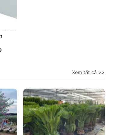
nh Để
Cây Hồng Môn Để Bàn
9
Hotline: 0833551679
Xem tất cả >>