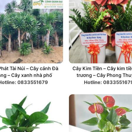
Trúc Mây – Cây Xanh Văn
Cây Phát Tài Núi – Cây c
phòng Đà Nẵng
Nẵng – Cây xanh nhà 
Hotline: 0833551679
Hotline: 083355167