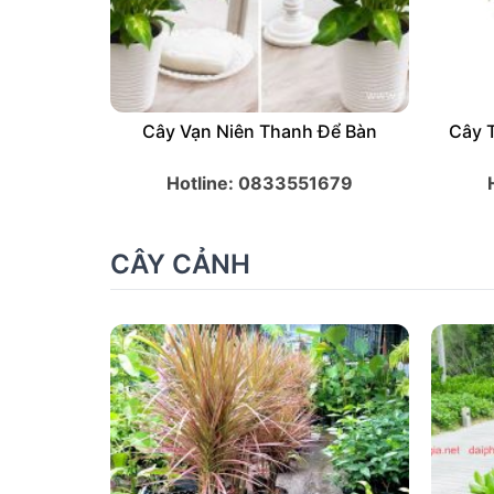
Cây Khổng Tước
Cây
Hotline: 0833551679
CÂY CẢNH