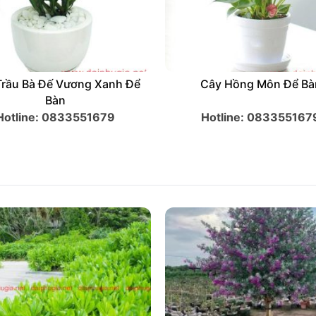
 Vạn Niên Thanh Để Bàn
Cây Trầu Bà Đế Vương Xa
Bàn
Hotline: 0833551679
Hotline: 083355167