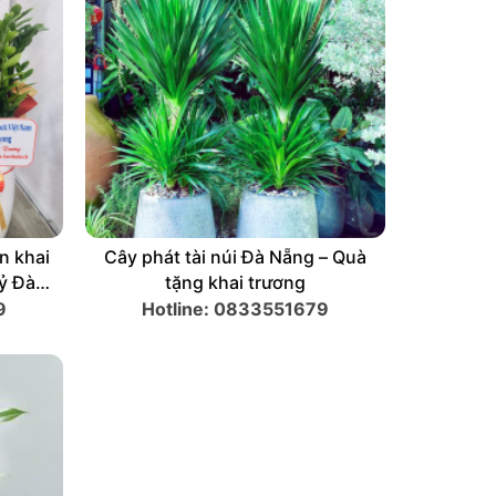
ảnh Đà
Cây Kim Tiền – Cây kim tiền khai
Cây phá
phố
trương – Cây Phong Thuỷ Đà
t
Nẵng
9
Hotline: 0833551679
Hot