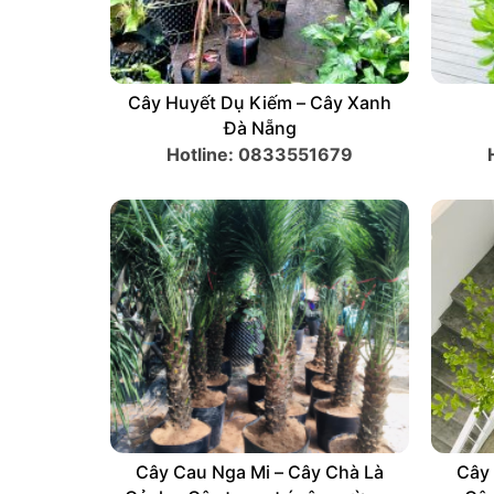
PHÁT TÀI NÚI – THANH LÝ LÔ
Cây 
PHÁT TÀI NÚI ĐẸP TẠI ĐÀ NẴNG
Hotline: 0833551679
Cây Cau Nga Mi – (Cây Chà Là
Cây 