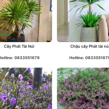
Chậu cây Phát tài núi
Chậu Nhựa Mỏng Các Kí
Hotline: 0833551679
Hotline: 083355167