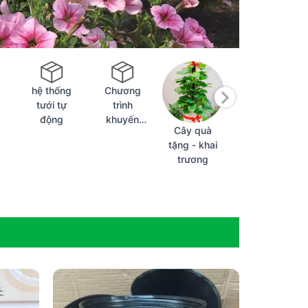
hệ thống
Chương
tưới tự
trình
động
khuyến
Cây quà
Cây xanh
mại
tặng - khai
văn phòng
trương
- cây nội
thất