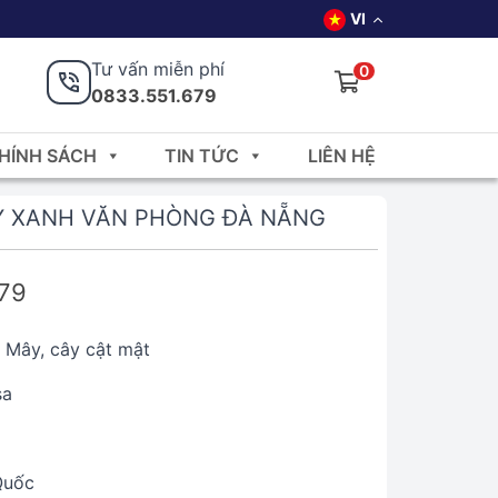
VI
Tư vấn miễn phí
0
0833.551.679
HÍNH SÁCH
TIN TỨC
LIÊN HỆ
Y XANH VĂN PHÒNG ĐÀ NẴNG
679
 Mây, cây cật mật
sa
Quốc