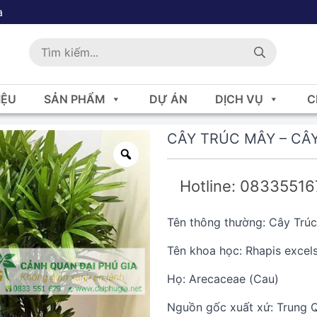
a
IỆU
SẢN PHẨM
DỰ ÁN
DỊCH VỤ
C
CÂY TRÚC MÂY – CÂ
Hotline: 0833551
Tên thông thường: Cây Trúc
Tên khoa học: Rhapis excel
Họ: Arecaceae (Cau)
Nguồn gốc xuất xứ: Trung 