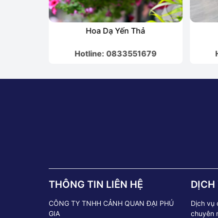
Hoa Dạ Yến Thả
1679
Hotline: 0833551679
THÔNG TIN LIÊN HỆ
DỊCH
CÔNG TY TNHH CẢNH QUAN ĐẠI PHÚ
Dịch vụ
GIA
chuyên 