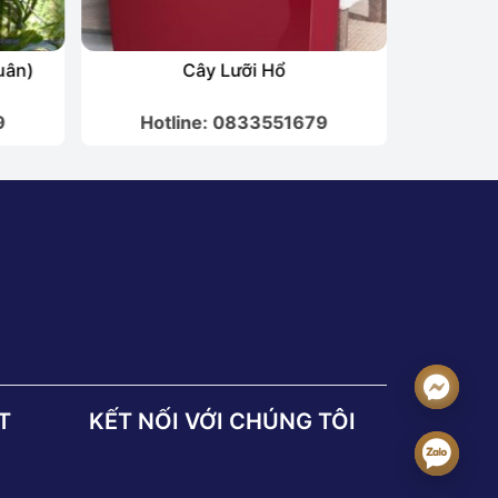
uân)
Cây Lưỡi Hổ
9
Hotline: 0833551679
Hot
T
KẾT NỐI VỚI CHÚNG TÔI