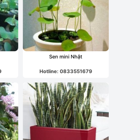
Sen mini Nhật
Cây Ngọc
Hoa 
9
Hotline: 0833551679
Hot