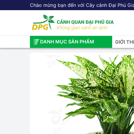
Chào mừng bạn đến với Cây cảnh Đại Phú Gi
DANH MỤC SẢN PHẨM
GIỚI TH