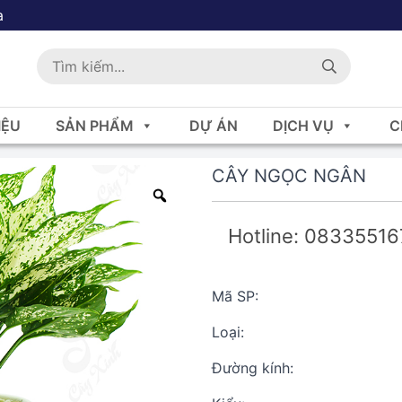
a
IỆU
SẢN PHẨM
DỰ ÁN
DỊCH VỤ
C
CÂY NGỌC NGÂN
Hotline: 0833551
Mã SP:
Loại:
Đường kính: