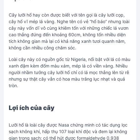
Cây lưỡi hổ hay còn được biết với tên gọi là cây lưỡi cọp,
cây hổ vĩ mép lá vàng. Nghe tên có vẻ “hổ báo” nhưng loài
cây này vốn dĩ vô cùng khiêm tốn với những chiếc lá vươn
cao thẳng đứng đến khoảng 60cm, không tốn nhiều diện
tích không gian mà lại có khả năng xanh tươi quanh năm,
không cần nhiều công chăm sóc.
Loài cây này có nguồn gốc từ Nigeria, nổi bật với lá có màu
xanh đậm kèm đốm màu xám, mép lá có viền vàng. Nhiều
người nhầm tưởng cây lưỡi hổ chỉ có lá mọc thẳng lên từ rễ
nhưng sự thật cây vẫn có hoa màu trắng lục nhạt và quả
tròn.
Lợi ích của cây
Lưỡi hổ là loài cây được Nasa chứng minh có tác dụng lọc
sạch không khí, hấp thụ 107 loại khí độc và đem lại không
gian trong sạch: có thể hút được formaldehyde 0,938