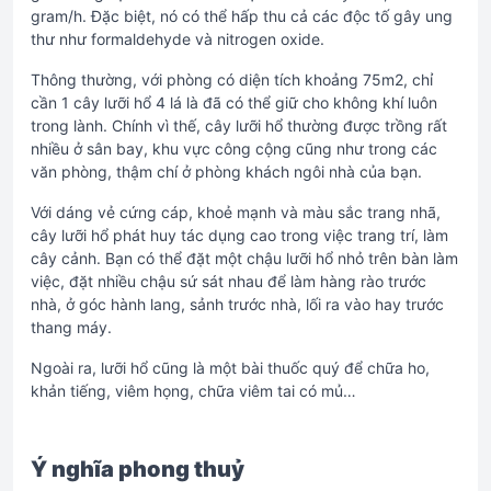
gram/h. Đặc biệt, nó có thể hấp thu cả các độc tố gây ung
thư như formaldehyde và nitrogen oxide.
Thông thường, với phòng có diện tích khoảng 75m2, chỉ
cần 1 cây lưỡi hổ 4 lá là đã có thể giữ cho không khí luôn
trong lành. Chính vì thế, cây lưỡi hổ thường được trồng rất
nhiều ở sân bay, khu vực công cộng cũng như trong các
văn phòng, thậm chí ở phòng khách ngôi nhà của bạn.
Với dáng vẻ cứng cáp, khoẻ mạnh và màu sắc trang nhã,
cây lưỡi hổ phát huy tác dụng cao trong việc trang trí, làm
cây cảnh. Bạn có thể đặt một chậu lưỡi hổ nhỏ trên bàn làm
việc, đặt nhiều chậu sứ sát nhau để làm hàng rào trước
nhà, ở góc hành lang, sảnh trước nhà, lối ra vào hay trước
thang máy.
Ngoài ra, lưỡi hổ cũng là một bài thuốc quý để chữa ho,
khản tiếng, viêm họng, chữa viêm tai có mủ…
Ý nghĩa phong thuỷ