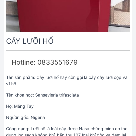
CÂY LƯỠI HỔ
Hotline: 0833551679
Tên sản phầm: Cây lưỡi hổ hay còn gọi là cây cây lưỡi cọp và
vĩ hổ
Tên khoa học: Sansevieria trifasciata
Họ: Măng Tây
Nguồn gốc: Nigeria
Công dụng: Lưỡi hổ là loài cây được Nasa chứng minh có tác
dụng lọc sạch không khí, hấp thụ 107 loại khí độc và đem lại