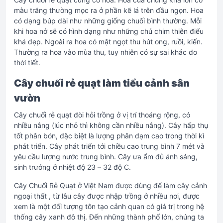
màu trắng thường mọc ra ở phần kẽ lá trên đầu ngọn. Hoa
có dạng búp dài như những giống chuối bình thường. Mỗi
khi hoa nở sẽ có hình dạng như những chú chim thiên điểu
khá đẹp. Ngoài ra hoa có mật ngọt thu hút ong, ruồi, kiến.
Thường ra hoa vào mùa thu, tuy nhiên có sự sai khác do
thời tiết.
Cây chuối rẻ quạt làm tiểu cảnh sân
vườn
Cây chuối rẻ quạt đòi hỏi trồng ở vị trí thoáng rộng, có
nhiều nắng (lúc nhỏ thì không cần nhiều nắng). Cây hấp thụ
tốt phân bón, đặc biệt là lượng phân đạm cao trong thời kì
phát triển. Cây phát triển tới chiều cao trung bình 7 mét và
yêu cầu lượng nước trung bình. Cây ưa ẩm đủ ánh sáng,
sinh trưởng ở nhiệt độ 23 – 32 độ C.
Cây Chuối Rẻ Quạt ở Việt Nam được dùng để làm cây cảnh
ngoại thất , từ lâu cây được nhập trồng ở nhiều nơi, được
xem là một đối tượng tôn tạo cảnh quan có giá trị trong hệ
thống cây xanh đô thị. Đến những thành phố lớn, chúng ta