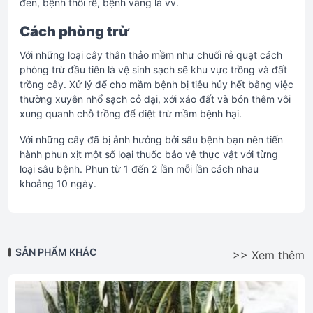
đen, bệnh thối rễ, bệnh vàng lá vv.
Cách phòng trừ
Với những loại cây thân thảo mềm như chuối rẻ quạt cách
phòng trừ đầu tiên là vệ sinh sạch sẽ khu vực trồng và đất
trồng cây. Xử lý để cho mầm bệnh bị tiêu hủy hết bằng việc
thường xuyên nhổ sạch cỏ dại, xới xáo đất và bón thêm vôi
xung quanh chỗ trồng để diệt trừ mầm bệnh hại.
Với những cây đã bị ảnh hưởng bởi sâu bệnh bạn nên tiến
hành phun xịt một số loại thuốc bảo vệ thực vật với từng
loại sâu bệnh. Phun từ 1 đến 2 lần mỗi lần cách nhau
khoảng 10 ngày.
SẢN PHẨM KHÁC
>> Xem thêm