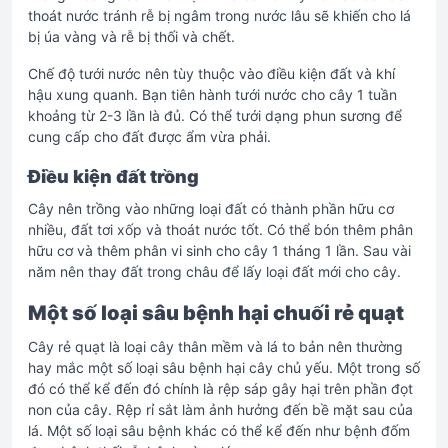
thoát nước tránh rễ bị ngâm trong nước lâu sẽ khiến cho lá
bị úa vàng và rễ bị thối và chết.
Chế độ tưới nước nên tùy thuộc vào điều kiện đất và khí
hậu xung quanh. Bạn tiên hành tưới nước cho cây 1 tuần
khoảng từ 2-3 lần là đủ. Có thể tưới dạng phun sương để
cung cấp cho đất được ẩm vừa phải.
Điều kiện đất trồng
Cây nên trồng vào những loại đất có thành phần hữu cơ
nhiều, đất tơi xốp và thoát nước tốt. Có thể bón thêm phân
hữu cơ và thêm phân vi sinh cho cây 1 tháng 1 lần. Sau vài
năm nên thay đất trong châu để lấy loại đất mới cho cây.
Một số loại sâu bệnh hại chuối rẻ quạt
Cây rẻ quạt là loại cây thân mềm và lá to bản nên thường
hay mắc một số loại sâu bệnh hại cây chủ yếu. Một trong số
đó có thể kể đến đó chính là rệp sáp gây hại trên phần đọt
non của cây. Rệp rỉ sắt làm ảnh hưởng đến bề mặt sau của
lá. Một số loại sâu bệnh khác có thể kể đến như bệnh đốm