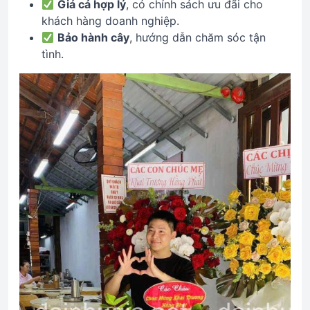
Giá cả hợp lý
, có chính sách ưu đãi cho
khách hàng doanh nghiệp.
Bảo hành cây
, hướng dẫn chăm sóc tận
tình.