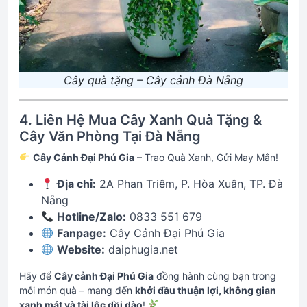
Cây quà tặng – Cây cảnh Đà Nẵng
4. Liên Hệ Mua Cây Xanh Quà Tặng &
Cây Văn Phòng Tại Đà Nẵng
Cây Cảnh Đại Phú Gia
– Trao Quà Xanh, Gửi May Mắn!
Địa chỉ:
2A Phan Triêm, P. Hòa Xuân, TP. Đà
Nẵng
Hotline/Zalo:
0833 551 679
Fanpage:
Cây Cảnh Đại Phú Gia
Website:
daiphugia.net
Hãy để
Cây cảnh Đại Phú Gia
đồng hành cùng bạn trong
mỗi món quà – mang đến
khởi đầu thuận lợi, không gian
xanh mát và tài lộc dồi dào
!