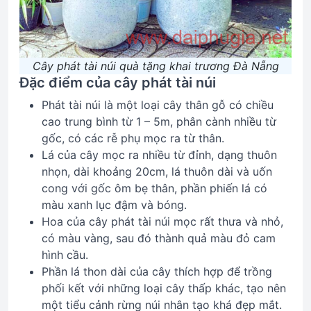
Cây phát tài núi quà tặng khai trương Đà Nẵng
Đặc điểm của cây phát tài núi
Phát tài núi là một loại cây thân gỗ có chiều
cao trung bình từ 1 – 5m, phân cành nhiều từ
gốc, có các rễ phụ mọc ra từ thân.
Lá của cây mọc ra nhiều từ đỉnh, dạng thuôn
nhọn, dài khoảng 20cm, lá thuôn dài và uốn
cong với gốc ôm bẹ thân, phần phiến lá có
màu xanh lục đậm và bóng.
Hoa của cây phát tài núi mọc rất thưa và nhỏ,
có màu vàng, sau đó thành quả màu đỏ cam
hình cầu.
Phần lá thon dài của cây thích hợp để trồng
phối kết với những loại cây thấp khác, tạo nên
một tiểu cảnh rừng núi nhân tạo khá đẹp mắt.