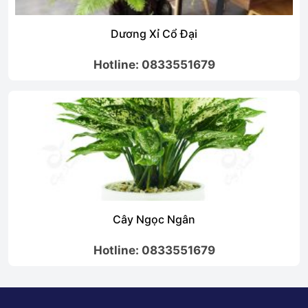
Dương Xỉ Cổ Đại
otline: 0833551679
Ho
Cây Ngọc Ngân
otline: 0833551679
Ho