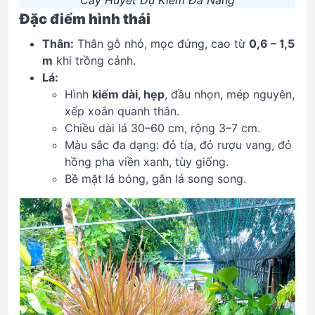
Cây Huyết Dụ Kiếm Đà Nẵng
Đặc điểm hình thái
Thân:
Thân gỗ nhỏ, mọc đứng, cao từ
0,6 – 1,5
m
khi trồng cảnh.
Lá:
Hình
kiếm dài, hẹp
, đầu nhọn, mép nguyên,
xếp xoắn quanh thân.
Chiều dài lá 30–60 cm, rộng 3–7 cm.
Màu sắc đa dạng: đỏ tía, đỏ rượu vang, đỏ
hồng pha viền xanh, tùy giống.
Bề mặt lá bóng, gân lá song song.