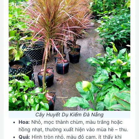
Cây Huyết Dụ Kiếm Đà Nẵng
Hoa:
Nhỏ, mọc thành chùm, màu trắng hoặc
hồng nhạt, thường xuất hiện vào mùa hè – thu.
Quả:
Hình tròn nhỏ, màu đỏ cam, ít thấy khi