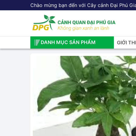
Chào mừng bạn đến với Cây cảnh Đại Phú Gi
DANH MỤC SẢN PHẨM
GIỚI TH