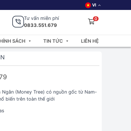
VI
Tư vấn miễn phí
0
0833.551.679
HÍNH SÁCH
TIN TỨC
LIÊN HỆ
ÀN
679
m Ngân (Money Tree) có nguồn gốc từ Nam-
ổ biến trên toàn thế giới
as