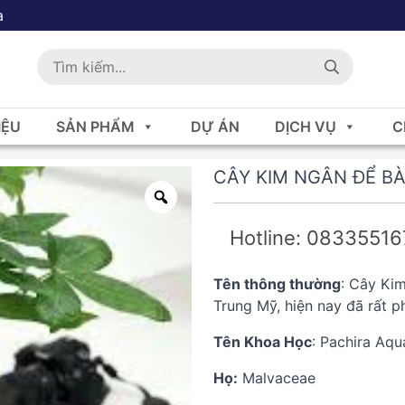
a
IỆU
SẢN PHẨM
DỰ ÁN
DỊCH VỤ
C
CÂY KIM NGÂN ĐỂ B
Hotline: 0833551
Tên thông thường
: Cây Ki
Trung Mỹ, hiện nay đã rất ph
Tên Khoa Học
: Pachira Aqu
Họ:
Malvaceae