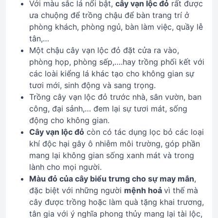
Với màu sắc lá nổi bật,
cây vạn lộc đỏ
rất được
ưa chuộng để trồng chậu để bàn trang trí ở
phòng khách, phòng ngủ, bàn làm việc, quầy lễ
tân,…
Một chậu cây vạn lộc đỏ đặt cửa ra vào,
phòng họp, phòng sếp,….hay trồng phối kết với
các loài kiểng lá khác tạo cho không gian sự
tươi mới, sinh động và sang trọng.
Trồng cây vạn lộc đỏ trước nhà, sân vườn, ban
công, đại sảnh,… đem lại sự tươi mát, sống
động cho không gian.
Cây vạn lộc đỏ
còn có tác dụng lọc bỏ các loại
khí độc hại gây ô nhiễm môi trường, góp phần
mang lại không gian sống xanh mát và trong
lành cho mọi người.
Màu đỏ của cây biểu trưng cho sự may mắn
,
đặc biệt với những người
mệnh hoả
vì thế mà
cây được trồng hoặc làm quà tặng khai trương,
tân gia với ý nghĩa phong thủy mang lại tài lộc,