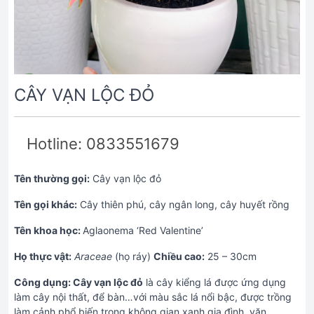
CÂY VẠN LỘC ĐỎ
Hotline: 0833551679
Tên thường gọi:
Cây vạn lộc đỏ
Tên gọi khác:
Cây thiên phú, cây ngân long, cây huyết rồng
Tên khoa học:
Aglaonema ‘Red Valentine’
Họ thực vật:
Araceae
(họ ráy)
Chiều cao:
25 – 30cm
Công dụng: Cây vạn lộc đỏ
là cây kiểng lá được ứng dụng
làm cây nội thất, để bàn…với màu sắc lá nổi bậc, được trồng
làm cảnh phổ biến trong không gian xanh gia đình, văn