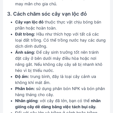
may mắn cho gia chủ.
3. Cách chăm sóc cây vạn lộc đỏ
Cây vạn lộc đỏ
thuộc thực vật chịu bóng bán
phần hoặc hoàn toàn.
Đất trồng:
Hầu như thích hợp với tất cả các
loại đất trồng. Có thể trồng nước hay các dung
dịch dinh dưỡng.
Ánh sáng:
Để cây sinh trưởng tốt nên tránh
đặt cây ở bên dưới máy điều hòa hoặc nơi
nắng gắt. Nếu không cây cây sẽ bị nhanh khô
héo vì bị thiếu nước.
Độ ẩm
:
trung bình, đây là loại cây cảnh ưa
không khí mát ẩm.
Phân bón:
sử dụng phân bón NPK và bón phân
hàng tháng cho cây.
Nhân giống
: với cây đã lớn, bạn có thể
nhân
giống cây dễ dàng bằng việc tách bụi cây.
Đối với cây lớn và trồng ở sảnh hoặc trồng