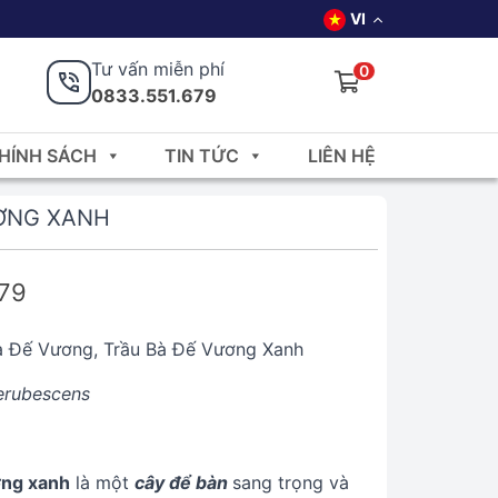
VI
Tư vấn miễn phí
0
0833.551.679
HÍNH SÁCH
TIN TỨC
LIÊN HỆ
ƠNG XANH
679
à Đế Vương, Trầu Bà Đế Vương Xanh
erubescens
ơng xanh
là một
cây để bàn
sang trọng và