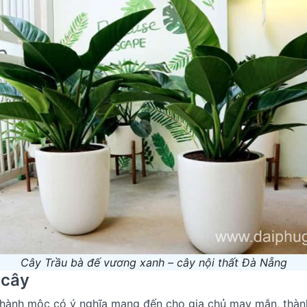
Cây Trầu bà đế vương xanh – cây nội thất Đà Nẵng
 cây
hành mộc có ý nghĩa mang đến cho gia chủ may mắn, thành