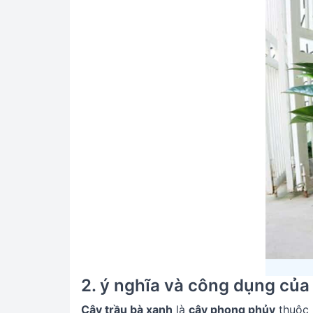
2. ý nghĩa và công dụng của
Cây trầu bà xanh
là
cây phong phủy
thuộc 