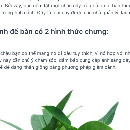
ọ. Bởi vậy, bạn nên đặt một chậu cây trầu bà ở nơi bạn thư
trong tính cách. Đây là loại cây được các nhà quản lý; lãn
nh để bàn có 2 hình thức chưng:
chậu bạn có thể mang nó đi đâu tùy thích, vì nó hợp với 
 cây này cần chú ý chăm sóc, đảm bảo cung cấp ánh sáng đ
thể dễ dàng nhân giống bằng phương pháp giâm cành.