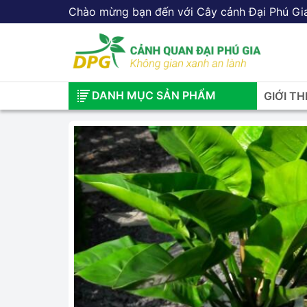
Chào mừng bạn đến với Cây cảnh Đại Phú Gi
DANH MỤC SẢN PHẨM
GIỚI TH