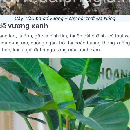
Cây Trầu bà đế vương – cây nội thất Đà Nẵng
 đế vương xanh
ng leo, lá đơn, gốc lá hình tim, thuôn dài ở đỉnh, có loại
ụm hoa dạng mo, cuống ngắn, bò dài hoặc buông thõng xuống 
hơn, khi lá già đi thì ngả sang màu xanh sẫm.