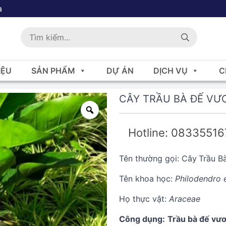
a
IỆU
SẢN PHẨM
DỰ ÁN
DỊCH VỤ
C
CÂY TRẦU BÀ ĐẾ VƯ
Hotline: 0833551
Tên thường gọi: Cây
Trầu B
Tên khoa học:
Philodendro 
Họ thực vật:
Araceae
Công dụng:
Trầu bà đế vư