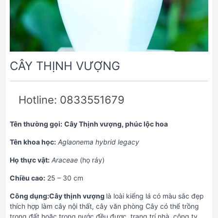
CÂY THỊNH VƯỢNG
Hotline: 0833551679
Tên thường gọi:
Cây Thịnh vượng, phúc lộc hoa
Tên khoa học:
Aglaonema hybrid legacy
Họ thực vật:
Araceae
(họ ráy)
Chiều cao:
25 – 30 cm
Công dụng:Cây thịnh vượng
là loài kiểng lá có màu sắc đẹp
thích hợp làm cây nội thất, cây văn phòng Cây có thể trồng
trong đất hoặc trong nước đều được, trang trí nhà, công ty