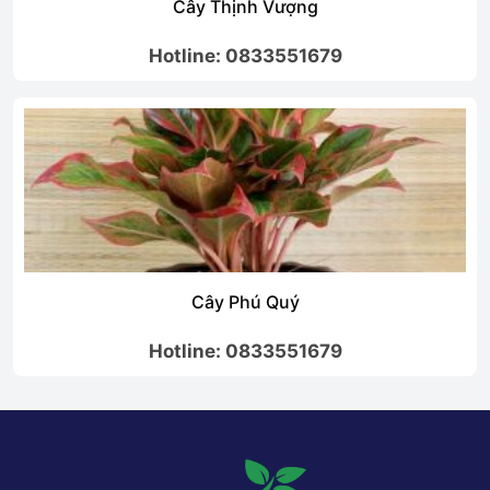
Cây Thịnh Vượng
otline: 0833551679
Ho
Cây Phú Quý
Câ
otline: 0833551679
Ho