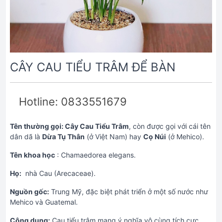
CÂY CAU TIỂU TRÂM ĐỂ BÀN
Hotline: 0833551679
Tên thường gọi: Cây Cau Tiểu Trâm
, còn được gọi với cái tên
dân dã là
Dừa Tụ Thân
(ở Việt Nam) hay
Cọ Núi
(ở Mehico).
Tên khoa học
: Chamaedorea elegans.
Họ:
nhà Cau (Arecaceae).
Nguồn gốc:
Trung Mỹ, đặc biệt phát triển ở một số nước như
Mehico và Guatemal.
Công dụng:
Cau tiểu trâm mang ý nghĩa vô cùng tích cực,