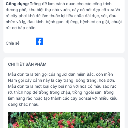
Công dụng: T
rồng để làm cảnh quan cho các công trình,
đường phố, khu biệt thự nhà vườn, cây có nét đẹp cổ xưa.Vỏ
rễ cây phơi khô để làm thuốc lợi tiểu chữa đái đục, sốt, đau
nhức và lỵ, đau kinh, bệnh gan, dị ứng, bệnh có co giật, chuột
rút cơ bắp chân.
Chia sẻ
CHI TIẾT SẢN PHẨM
Mẫu đơn ta là tên gọi của người dân miền Bắc, còn miền
Nam gọi cây cảnh này là cây trang, bông trang, hoa đơn.
Mẫu đơn ta là một loại cây bụi nhỏ với hoa có màu sắc rực
rỡ, thích hợp để trồng trong chậu, trồng ngoài sân, trồng
làm hàng rào hoặc tạo thành các cây bonsai với nhiều kiểu
dáng khác nhau.