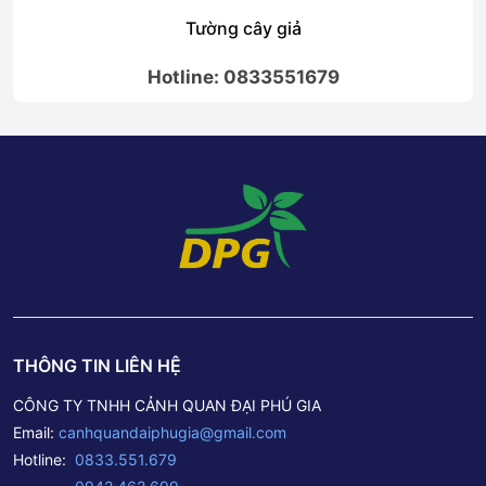
Thi công trang trí tiểu cảnh cây giả yu tín, giá rẻ Đà
Nẵng
Hotline: 0833551679
THÔNG TIN LIÊN HỆ
CÔNG TY TNHH CẢNH QUAN ĐẠI PHÚ GIA
Email:
canhquandaiphugia@gmail.com
Hotline:
0833.551.679