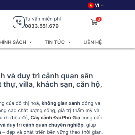
VI
Tư vấn miễn phí
0
0833.551.679
HÍNH SÁCH
TIN TỨC
LIÊN HỆ
 và duy trì cảnh quan sân
 thự, villa, khách sạn, căn hộ,
ng của đô thị hoá,
không gian xanh
đóng vai
âng cao chất lượng sống, giá trị thẩm mỹ và
ểu rõ điều đó,
Cây cảnh Đại Phú Gia
cung cấp
và duy trì cảnh quan chuyên nghiệp
, giúp
 – đẹp và phát triển bền vững theo thời gian.