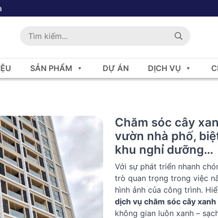
a
IỆU
SẢN PHẨM
DỰ ÁN
DỊCH VỤ
C
Chăm sóc cây xanh
vườn nhà phố, biệt
khu nghỉ dưỡng…
Với sự phát triển nhanh chó
trò quan trọng trong việc n
hình ảnh của công trình. Hi
dịch vụ chăm sóc cây xanh 
không gian luôn xanh – sạch