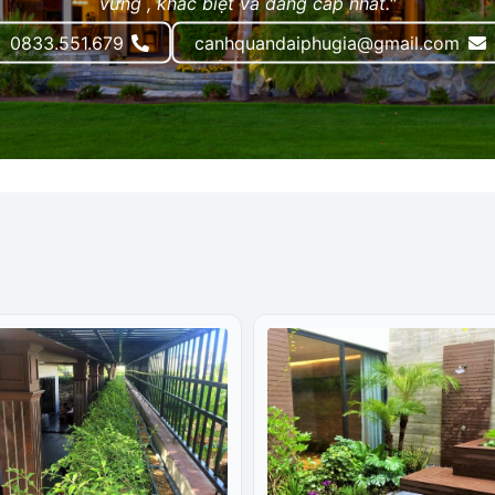
vững , khác biệt và đẳng cấp nhất."
Dịch vụ theo yêu cầu
0833.551.679
canhquandaiphugia@gmail.com
Những khách hàng nên sử
Vì sao nên chọn Cây Cản
Giá trị chúng tôi mang lại
Liên hệ tư vấn & báo giá
Những dịch vụ 
Chăm sóc cây xan
Tưới nước, bón phân th
Cắt tỉa, tạo dáng cây 