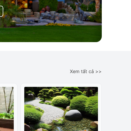
 dụng dịch vụ
h Đại Phú Gia
của Cây Cảnh Đại Phú Gia
h định kỳ
Xem tất cả >>
eo từng loại cây và mùa sinh trưởng
bóng mát, cây cảnh, hàng rào xanh