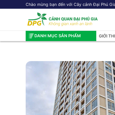
Chào mừng bạn đến với Cây cảnh Đại Phú Gi
DANH MỤC SẢN PHẨM
GIỚI TH