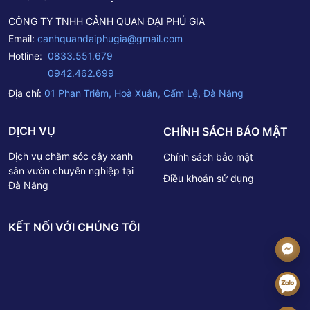
tin Công ty TNHH Cảnh Quan Đại Phú GiaTrụ sở chính: Số
CÔNG TY TNHH CẢNH QUAN ĐẠI PHÚ GIA
1 Phan Triêm – P. Hòa Xuân – Q. Cẩm Lệ – TP. Đà
Email:
canhquandaiphugia@gmail.com
Nẵng.Hotline: 0833 551 679 - 0942 462 699Email:
canhquandaiphugia@gmail.com
Hotline:
0833.551.679
0942.462.699
Địa chỉ:
01 Phan Triêm, Hoà Xuân, Cẩm Lệ, Đà Nẵng
DỊCH VỤ
CHÍNH SÁCH BẢO MẬT
Dịch vụ chăm sóc cây xanh
Chính sách bảo mật
sân vườn chuyên nghiệp tại
Điều khoản sử dụng
Đà Nẵng
KẾT NỐI VỚI CHÚNG TÔI