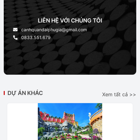
LIÊN HỆ VỚI CHÚNG TÔI
canhquandaiphugia@gmail.com
0833.551.679
DỰ ÁN KHÁC
Xem tất cả >>