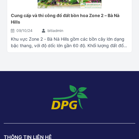
Cung cấp và thi công đổ đất bồn hoa Zone 2 – Bà Nà
Hills
09/10/24
bitiadmin
Khu vực Zone 2 - Bà Nà Hills gồm các bồn cây lớn dạng
bậc thang, với độ dốc lớn gần 60 độ. Khối lượng đất đổ
bồn hoa gần 2000m3. Thời gian thi công 30 ngày, hoàn
thành kịp Lễ 30/4//2023 Một số hình ảnh quá trình thi
công: Phối trộn giá thể ở chân núi Thi công lớp kỹ thuật Vỉ
nhựa thoát nước Thi công phủ lớp vải địa kỹ thuật Đổ đất
vào bồn hoa – – – – – – – –Liên hệ tư vấn,báo giá cây
xanh công trình tại Cảnh Quan Đại Phú GiaĐể giúp quý
khách hàng có thêm nhiều lựa chọn trong việc mua hàng
và thanh toán, quý khách có thể chọn 1 trong 4 cách sau:
Đặt hàng online tại website: daiphugia.net Tư vấn thêm
về cây Xanh Trang Trí: Fanpage Cây Cảnh Đại Phú Gia
Liên hệ PHONE/ZALO: 0833 551 679 - 0942 462 699
Đến trực tiếp cửa hàng tại: Số 1 Phan Triêm – P. Hòa
Xuân – Q. Cẩm Lệ – TP. Đà Nẵng. Liên hệ báo giá qua
THÔNG TIN LIÊN HỆ
email: canhquandaiphugia@gmail.com– – – – – – – –Thông