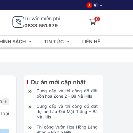
VI
Tư vấn miễn phí
0
0833.551.679
HÍNH SÁCH
TIN TỨC
LIÊN HỆ
Dự án mới cập nhật
Cung cấp và thi công đổ đất
bồn hoa Zone 2 – Bà Nà Hills
ữ
Cung cấp và thi công đổ đất
dự án Lâu Đài Mặt Trăng – Bà
loại
Nà Hills
Thi công Vườn Hoa Hồng Làng
Pháp – Bà Nà Hills