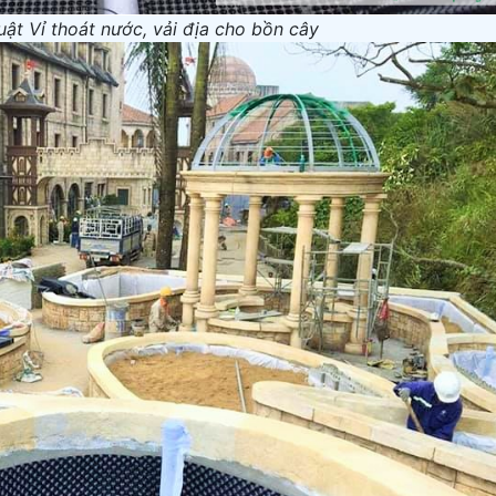
uật Vỉ thoát nước, vải địa cho bồn cây