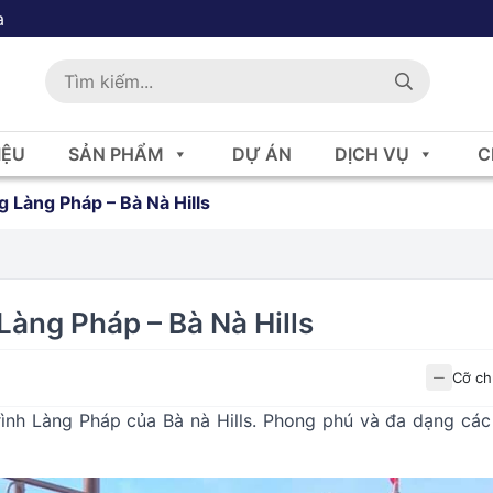
a
IỆU
SẢN PHẨM
DỰ ÁN
DỊCH VỤ
C
 Làng Pháp – Bà Nà Hills
àng Pháp – Bà Nà Hills
Cỡ ch
nh Làng Pháp của Bà nà Hills. Phong phú và đa dạng các 