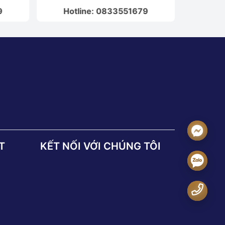
9
Hotline: 0833551679
Hot
T
KẾT NỐI VỚI CHÚNG TÔI