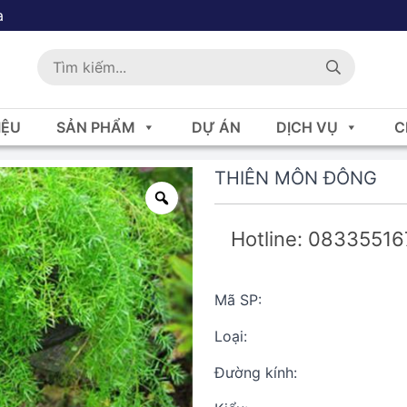
a
IỆU
SẢN PHẨM
DỰ ÁN
DỊCH VỤ
C
THIÊN MÔN ĐÔNG
Hotline: 0833551
Mã SP:
Loại:
Đường kính: