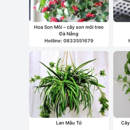
Hoa Son Môi – cây son môi treo
Đà Nẵng
1679
Hotline: 0833551679
eo
Lan Mẫu Tử
Cây 