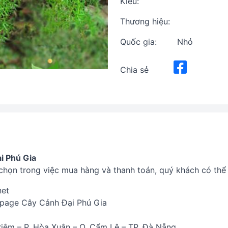
Kiểu:
Thương hiệu:
Quốc gia:
Nhỏ
Chia sẻ
i Phú Gia
chọn trong việc mua hàng và thanh toán, quý khách có thể 
net
npage Cây Cảnh Đại Phú Gia
Triêm – P. Hòa Xuân – Q. Cẩm Lệ – TP. Đà Nẵng.