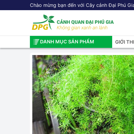
Chào mừng bạn đến với Cây cảnh Đại Phú Gi
DANH MỤC SẢN PHẨM
GIỚI TH