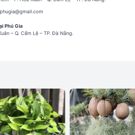
aiphugia@gmail.com
i Phú Gia
 Xuân – Q. Cẩm Lệ – TP. Đà Nẵng.