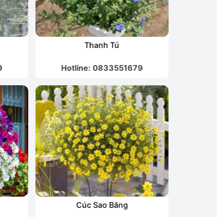
Thanh Tú
H
9
Hotline: 0833551679
Hot
Cúc Sao Băng
L