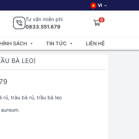
VI
Tư vấn miễn phí
0
0833.551.679
HÍNH SÁCH
TIN TỨC
LIÊN HỆ
RẦU BÀ LEO)
679
 rủ, tràu bà rủ, trầu bà leo
aureum.