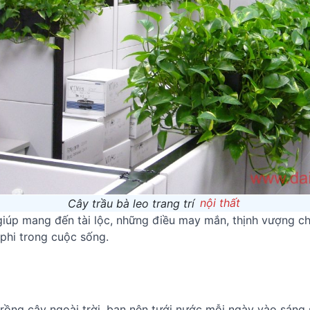
Cây trầu bà leo trang trí
nội thất
iúp mang đến tài lộc, những điều may mắn, thịnh vượng cho
 phi trong cuộc sống.
trồng cây ngoài trời, bạn nên tưới nước mỗi ngày vào sán