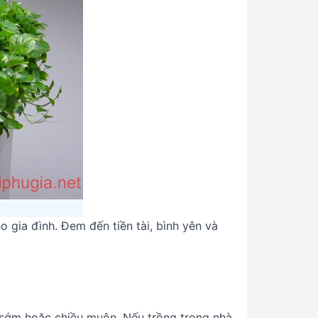
 gia đình. Đem đến tiền tài, bình yên và
g sớm hoặc chiều muộn. Nếu trồng trong nhà,