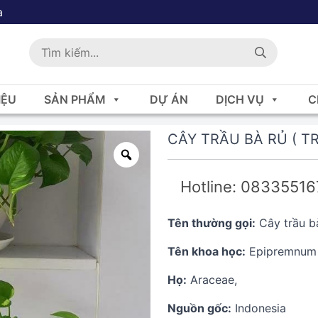
a
IỆU
SẢN PHẨM
DỰ ÁN
DỊCH VỤ
C
CÂY TRẦU BÀ RỦ ( T
Hotline: 0833551
Tên thường gọi:
Cây trầu bà
Tên khoa học:
Epipremnum 
Họ:
Araceae,
Nguồn gốc:
Indonesia