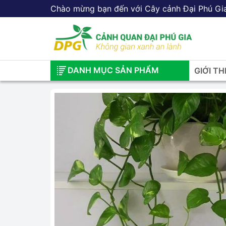
Chào mừng bạn đến với Cây cảnh Đại Phú Gi
DANH MỤC SẢN PHẨM
GIỚI TH