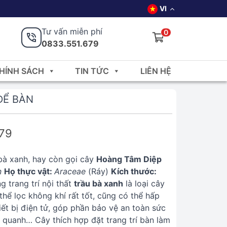
VI
Tư vấn miễn phí
0
0833.551.679
HÍNH SÁCH
TIN TỨC
LIÊN HỆ
ĐỂ BÀN
679
à xanh, hay còn gọi cây
Hoàng Tâm Diệp
n
Họ thực vật:
Araceae
(Ráy)
Kích thước:
g trang trí nội thất
trầu bà xanh
là loại cây
hể lọc không khí rất tốt, cũng có thể hấp
hiết bị điện tử, góp phần bảo vệ an toàn sức
quanh… Cây thích hợp đặt trang trí bàn làm