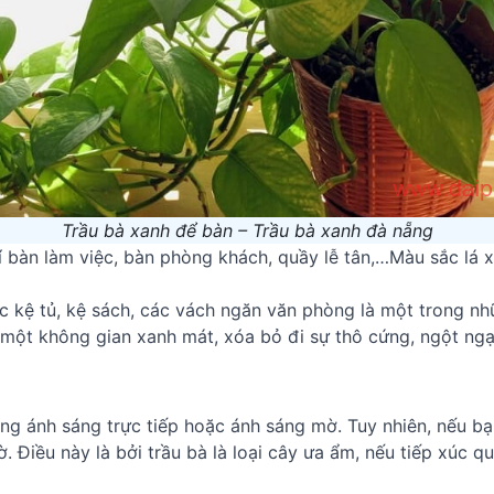
Trầu bà xanh để bàn – Trầu bà xanh đà nẵng
rí bàn làm việc, bàn phòng khách, quầy lễ tân,…Màu sắc lá 
c kệ tủ, kệ sách, các vách ngăn văn phòng là một trong n
một không gian xanh mát, xóa bỏ đi sự thô cứng, ngột ng
ờng ánh sáng trực tiếp hoặc ánh sáng mờ. Tuy nhiên, nếu b
. Điều này là bởi trầu bà là loại cây ưa ẩm, nếu tiếp xúc q