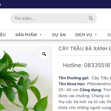
a
IỆU
SẢN PHẨM
DỰ ÁN
DỊCH VỤ
C
CÂY TRẦU BÀ XANH 
Hotline: 0833551
Tên thường gọi:
Cây Trầu b
Tên khoa học:
Philodendro
25- 40 cm
Công dụng:
Tron
được ưa chuộng. Chúng có t
thụ các tia bức xạ từ các t
khỏe cho những người xung 