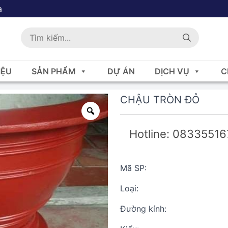
a
IỆU
SẢN PHẨM
DỰ ÁN
DỊCH VỤ
C
CHẬU TRÒN ĐỎ
Hotline: 0833551
Mã SP:
Loại:
Đường kính: