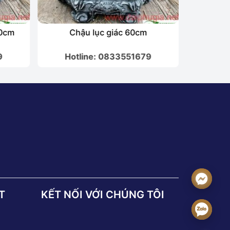
80cm
Chậu lục giác 60cm
9
Hotline: 0833551679
T
KẾT NỐI VỚI CHÚNG TÔI