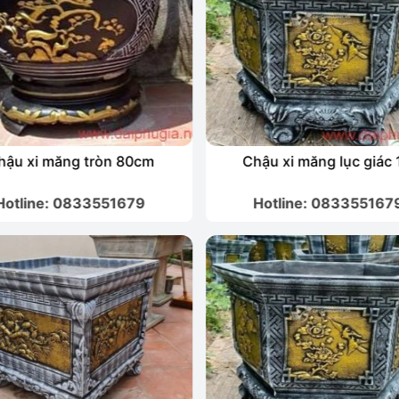
hậu xi măng tròn 80cm
Chậu xi măng lục giác
Hotline: 0833551679
Hotline: 083355167