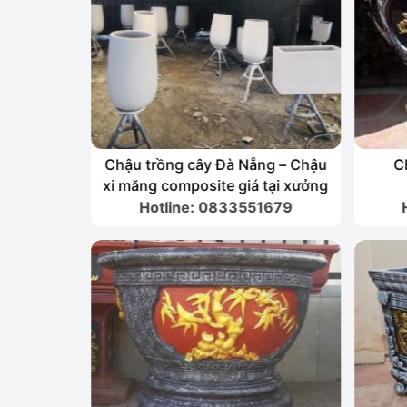
g 80cm
Chậu trồng cây Đà Nẵng – Chậu
C
xi măng composite giá tại xưởng
1679
Hotline: 0833551679