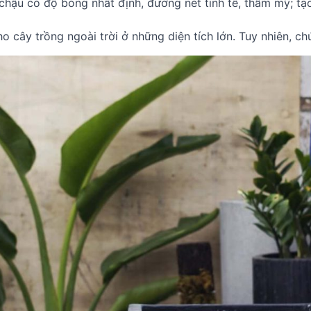
hậu có độ bóng nhất định, đường nét tinh tế, thẩm mỹ; tạo
o cây trồng ngoài trời ở những diện tích lớn. Tuy nhiên, c