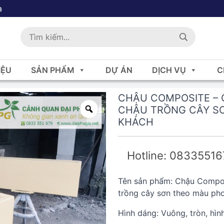
a
IỆU
SẢN PHẨM
DỰ ÁN
DỊCH VỤ
C
CHẬU COMPOSITE – 
CHẬU TRỒNG CÂY S
KHÁCH
Hotline: 0833551
Tên sản phẩm: Chậu Compos
trồng cây sơn theo màu ph
Hình dáng: Vuông, tròn, hìn