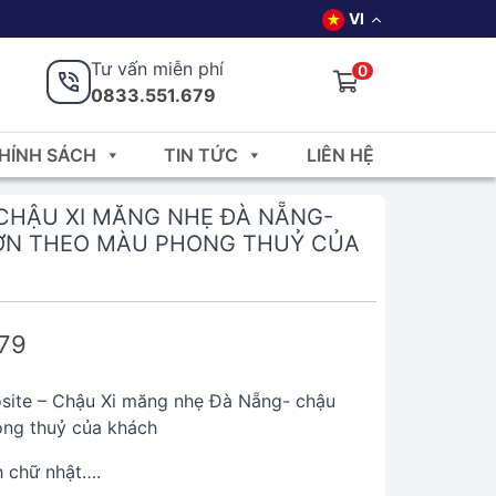
VI
Tư vấn miễn phí
0
0833.551.679
HÍNH SÁCH
TIN TỨC
LIÊN HỆ
CHẬU XI MĂNG NHẸ ĐÀ NẴNG-
ƠN THEO MÀU PHONG THUỶ CỦA
679
ite – Chậu Xi măng nhẹ Đà Nẵng- chậu
ong thuỷ của khách
h chữ nhật….