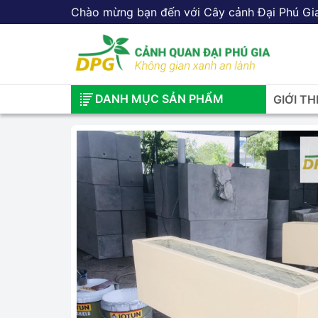
Chào mừng bạn đến với Cây cảnh Đại Phú Gi
DANH MỤC SẢN PHẨM
GIỚI TH