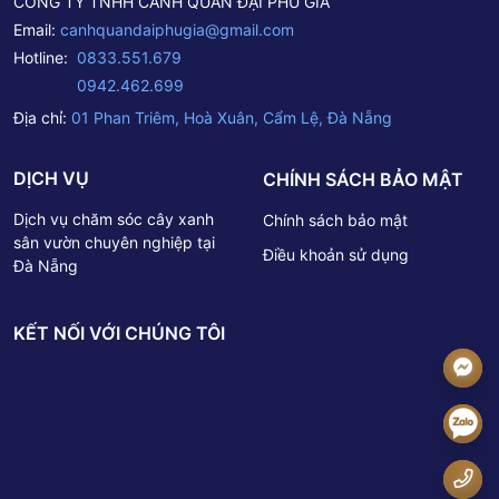
CÔNG TY TNHH CẢNH QUAN ĐẠI PHÚ GIA
Email:
canhquandaiphugia@gmail.com
Hotline:
0833.551.679
0942.462.699
Địa chỉ:
01 Phan Triêm, Hoà Xuân, Cẩm Lệ, Đà Nẵng
DỊCH VỤ
CHÍNH SÁCH BẢO MẬT
Dịch vụ chăm sóc cây xanh
Chính sách bảo mật
sân vườn chuyên nghiệp tại
Điều khoản sử dụng
Đà Nẵng
KẾT NỐI VỚI CHÚNG TÔI