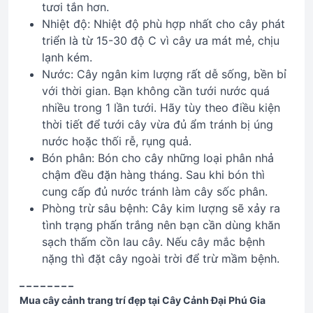
tươi tắn hơn.
Nhiệt độ: Nhiệt độ phù hợp nhất cho cây phát
triển là từ 15-30 độ C vì cây ưa mát mẻ, chịu
lạnh kém.
Nước: Cây ngân kim lượng rất dễ sống, bền bỉ
với thời gian. Bạn không cần tưới nước quá
nhiều trong 1 lần tưới. Hãy tùy theo điều kiện
thời tiết để tưới cây vừa đủ ẩm tránh bị úng
nước hoặc thối rễ, rụng quả.
Bón phân: Bón cho cây những loại phân nhả
chậm đều đặn hàng tháng. Sau khi bón thì
cung cấp đủ nước tránh làm cây sốc phân.
Phòng trừ sâu bệnh: Cây kim lượng sẽ xảy ra
tình trạng phấn trắng nên bạn cần dùng khăn
sạch thấm cồn lau cây. Nếu cây mắc bệnh
nặng thì đặt cây ngoài trời để trừ mầm bệnh.
– – – – – – – –
Mua cây cảnh trang trí đẹp tại Cây Cảnh Đại Phú Gia