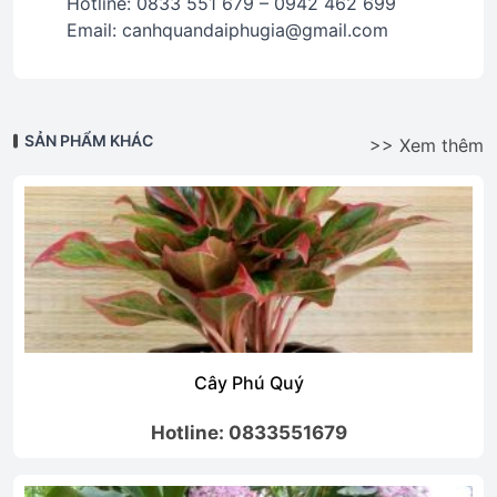
Hotline: 0833 551 679 – 0942 462 699
Email: canhquandaiphugia@gmail.com
SẢN PHẨM KHÁC
>> Xem thêm
Cây Phú Quý
Hotline: 0833551679