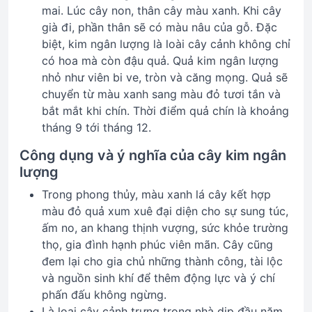
mai. Lúc cây non, thân cây màu xanh. Khi cây
già đi, phần thân sẽ có màu nâu của gỗ. Đặc
biệt, kim ngân lượng là loài cây cảnh không chỉ
có hoa mà còn đậu quả. Quả kim ngân lượng
nhỏ như viên bi ve, tròn và căng mọng. Quả sẽ
chuyển từ màu xanh sang màu đỏ tươi tắn và
bắt mắt khi chín. Thời điểm quả chín là khoảng
tháng 9 tới tháng 12.
Công dụng và ý nghĩa của cây kim ngân
lượng
Trong phong thủy, màu xanh lá cây kết hợp
màu đỏ quả xum xuê đại diện cho sự sung túc,
ấm no, an khang thịnh vượng, sức khỏe trường
thọ, gia đình hạnh phúc viên mãn. Cây cũng
đem lại cho gia chủ những thành công, tài lộc
và nguồn sinh khí để thêm động lực và ý chí
phấn đấu không ngừng.
Là loại cây cảnh trưng trong nhà dịp đầu năm