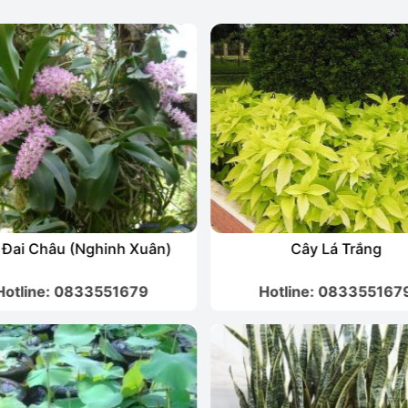
Cây Lá Trắng
Hoa Tóc Tiên
Hotline: 0833551679
Hotline: 083355167