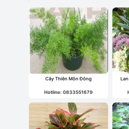
Đông
Lan Đai Châu (Nghinh Xuân)
1679
Hotline: 0833551679