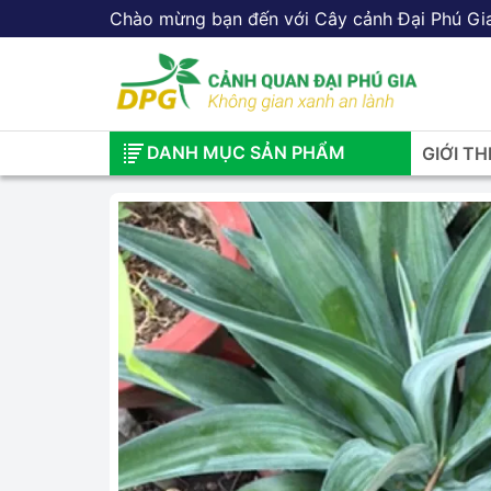
Chào mừng bạn đến với Cây cảnh Đại Phú Gi
DANH MỤC SẢN PHẨM
GIỚI TH