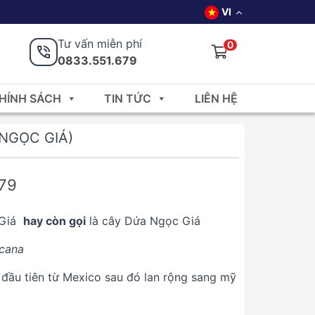
VI
Tư vấn miễn phí
0
0833.551.679
HÍNH SÁCH
TIN TỨC
LIÊN HỆ
NGỌC GIÁ)
679
 Giá
hay còn gọi
là cây Dứa Ngọc Giá
cana
 đầu tiên từ Mexico sau đó lan rộng sang mỹ