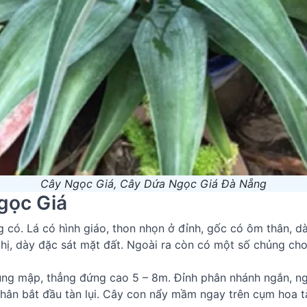
Cây Ngọc Giá, Cây Dứa Ngọc Giá Đà Nẵng
gọc Giá
 có. Lá có hình giáo, thon nhọn ở đỉnh, gốc có ôm thân, d
thị, dày đặc sát mặt đất. Ngoài ra còn có một số chủng ch
ung mập, thẳng đứng cao 5 – 8m. Đỉnh phân nhánh ngắn, n
thân bắt đầu tàn lụi. Cây con nẩy mầm ngay trên cụm hoa t