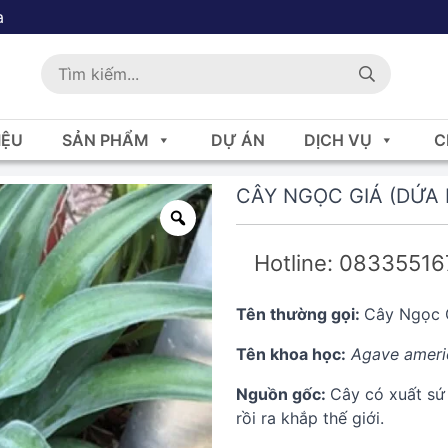
a
IỆU
SẢN PHẨM
DỰ ÁN
DỊCH VỤ
C
CÂY NGỌC GIÁ (DỨA 
Hotline: 0833551
Tên thường gọi:
Cây Ngọc
Tên khoa học:
Agave ameri
Nguồn gốc:
Cây có xuất sứ
rồi ra khắp thế giới.