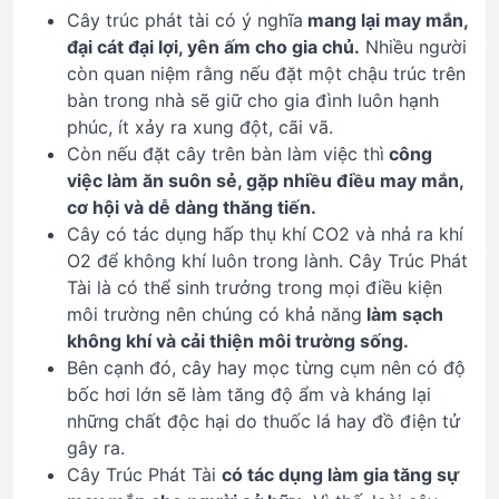
Cây trúc phát tài có ý nghĩa
mang lại may mắn,
đại cát đại lợi, yên ấm cho gia chủ.
Nhiều người
còn quan niệm rằng nếu đặt một chậu trúc trên
bàn trong nhà sẽ giữ cho gia đình luôn hạnh
phúc, ít xảy ra xung đột, cãi vã.
Còn nếu đặt cây trên bàn làm việc thì
công
việc làm ăn suôn sẻ, gặp nhiều điều may mắn,
cơ hội và dễ dàng thăng tiến.
Cây có tác dụng hấp thụ khí CO2 và nhả ra khí
O2 để không khí luôn trong lành. Cây Trúc Phát
Tài là có thể sinh trưởng trong mọi điều kiện
môi trường nên chúng có khả năng
làm sạch
không khí và cải thiện môi trường sống.
Bên cạnh đó, cây hay mọc từng cụm nên có độ
bốc hơi lớn sẽ làm tăng độ ẩm và kháng lại
những chất độc hại do thuốc lá hay đồ điện tử
gây ra.
Cây Trúc Phát Tài
có tác dụng làm gia tăng sự