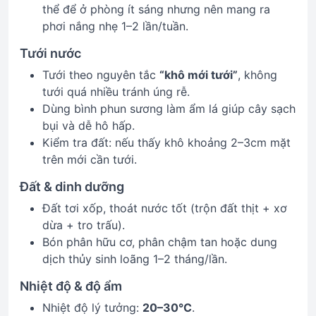
thể để ở phòng ít sáng nhưng nên mang ra
phơi nắng nhẹ 1–2 lần/tuần.
Tưới nước
Tưới theo nguyên tắc
“khô mới tưới”
, không
tưới quá nhiều tránh úng rễ.
Dùng bình phun sương làm ẩm lá giúp cây sạch
bụi và dễ hô hấp.
Kiểm tra đất: nếu thấy khô khoảng 2–3cm mặt
trên mới cần tưới.
Đất & dinh dưỡng
Đất tơi xốp, thoát nước tốt (trộn đất thịt + xơ
dừa + tro trấu).
Bón phân hữu cơ, phân chậm tan hoặc dung
dịch thủy sinh loãng 1–2 tháng/lần.
Nhiệt độ & độ ẩm
Nhiệt độ lý tưởng:
20–30°C
.