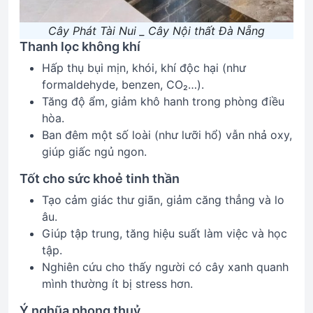
Cây Phát Tài Nui _ Cây Nội thất Đà Nẵng
Thanh lọc không khí
Hấp thụ bụi mịn, khói, khí độc hại (như
formaldehyde, benzen, CO₂…).
Tăng độ ẩm, giảm khô hanh trong phòng điều
hòa.
Ban đêm một số loài (như lưỡi hổ) vẫn nhả oxy,
giúp giấc ngủ ngon.
Tốt cho sức khoẻ tinh thần
Tạo cảm giác thư giãn, giảm căng thẳng và lo
âu.
Giúp tập trung, tăng hiệu suất làm việc và học
tập.
Nghiên cứu cho thấy người có cây xanh quanh
mình thường ít bị stress hơn.
Ý nghũa phong thuỷ