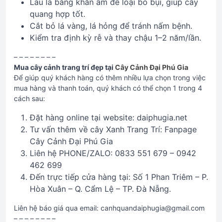
Lau lá bằng khăn ẩm để loại bỏ bụi, giúp cây
quang hợp tốt.
Cắt bỏ lá vàng, lá hỏng để tránh nấm bệnh.
Kiểm tra định kỳ rễ và thay chậu 1–2 năm/lần.
– – – – – – – –
Mua cây cảnh trang trí đẹp tại
Cây Cảnh Đại Phú Gia
Để giúp quý khách hàng có thêm nhiều lựa chọn trong việc
mua hàng và thanh toán, quý khách có thể chọn 1 trong 4
cách sau:
Đặt hàng online tại website: daiphugia.net
Tư vấn thêm về cây Xanh Trang Trí: Fanpage
Cây Cảnh Đại Phú Gia
Liên hệ PHONE/ZALO: 0833 551 679 – 0942
462 699
Đến trực tiếp cửa hàng tại: Số 1 Phan Triêm – P.
Hòa Xuân – Q. Cẩm Lệ – TP. Đà Nẵng.
Liên hệ báo giá qua email: canhquandaiphugia@gmail.com
– – – – – – – –