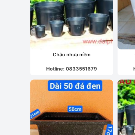
au lớn
Chậu nhựa mềm
1679
Hotline: 0833551679