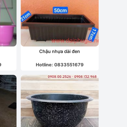
Chậu nhựa dài đen
Ch
9
Hotline: 0833551679
Hot