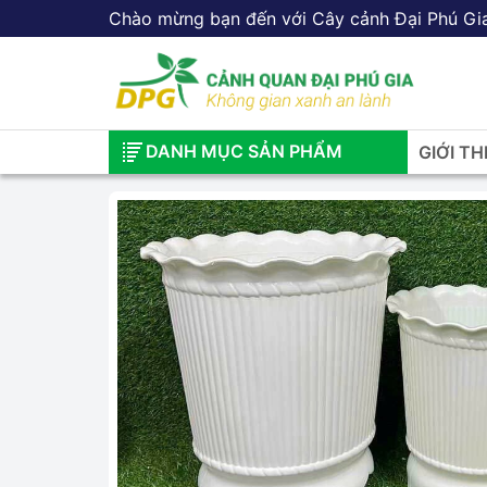
Chào mừng bạn đến với Cây cảnh Đại Phú Gi
DANH MỤC SẢN PHẨM
GIỚI TH