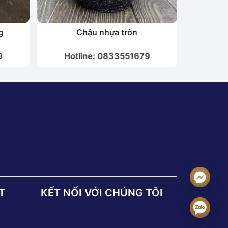
g
Chậu nhựa tròn
Ch
9
Hotline: 0833551679
Hot
T
KẾT NỐI VỚI CHÚNG TÔI