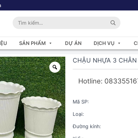
a
IỆU
SẢN PHẨM
DỰ ÁN
DỊCH VỤ
C
CHẬU NHỰA 3 CHÂN
Hotline: 0833551
Mã SP:
Loại:
Đường kính: