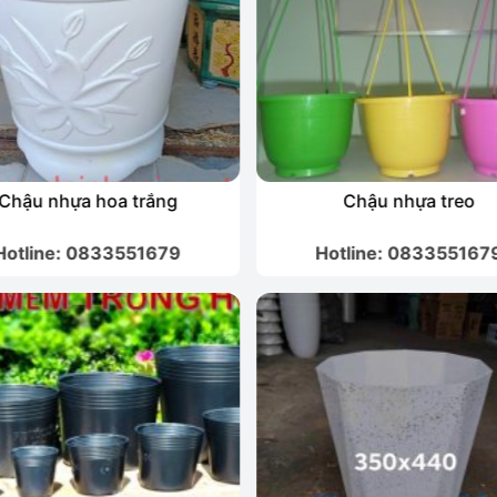
Chậu nhựa hoa trắng
Chậu nhựa treo
Hotline: 0833551679
Hotline: 083355167