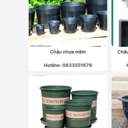
rắng
Chậu nhựa mềm
Chậu
1679
Hotline: 0833551679