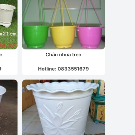
c
Chậu nhựa treo
C
9
Hotline: 0833551679
Hot