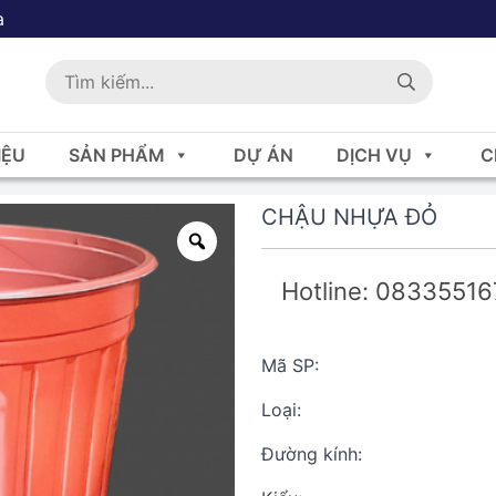
a
IỆU
SẢN PHẨM
DỰ ÁN
DỊCH VỤ
C
CHẬU NHỰA ĐỎ
Hotline: 0833551
Mã SP:
Loại:
Đường kính: