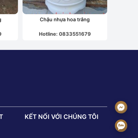
g
Chậu nhựa hoa trắng
Ch
9
Hotline: 0833551679
Hot
T
KẾT NỐI VỚI CHÚNG TÔI