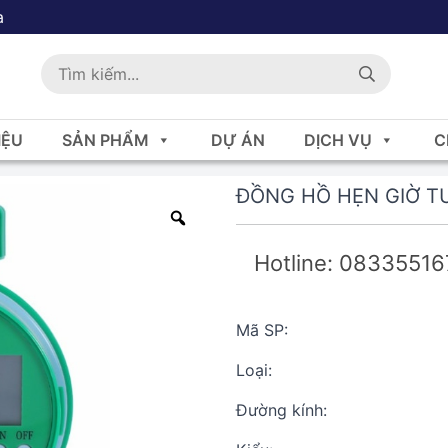
a
IỆU
SẢN PHẨM
DỰ ÁN
DỊCH VỤ
C
ĐỒNG HỒ HẸN GIỜ T
Hotline: 0833551
Mã SP:
Loại:
Đường kính: