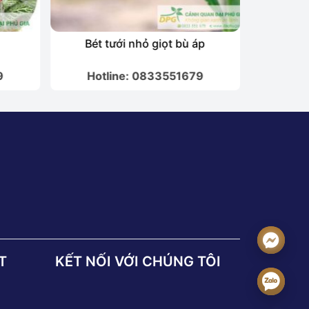
Bét tưới nhỏ giọt bù áp
Que cắm t
9
Hotline: 0833551679
Hot
T
KẾT NỐI VỚI CHÚNG TÔI