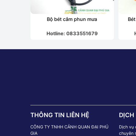
i Water
Bộ bét cắm phun mưa
Bét
1679
Hotline: 0833551679
THÔNG TIN LIÊN HỆ
DỊCH
CÔNG TY TNHH CẢNH QUAN ĐẠI PHÚ
Dịch vụ
GIA
chuyên 