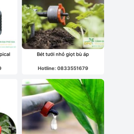
pical
Bét tưới nhỏ giọt bù áp
Đầu tư
9
Hotline: 0833551679
Hot