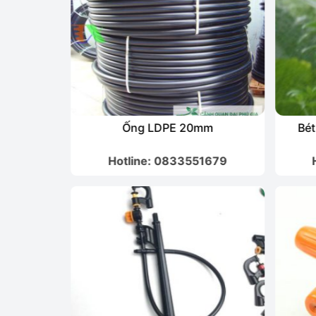
 Nadster
Ống LDPE 20mm
Bé
1679
Hotline: 0833551679