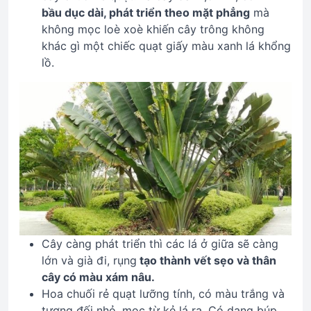
bầu dục dài, phát triển theo mặt phẳng
mà
không mọc loè xoè khiến cây trông không
khác gì một chiếc quạt giấy màu xanh lá khổng
lồ.
Cây càng phát triển thì các lá ở giữa sẽ càng
lớn và già đi, rụng
tạo thành vết sẹo và thân
cây có màu xám nâu.
Hoa chuối rẻ quạt lưỡng tính, có màu trắng và
tương đối nhỏ, mọc từ kẻ lá ra. Có dạng búp