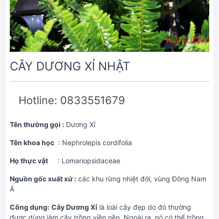
CÂY DƯƠNG XỈ NHẬT
Hotline: 0833551679
Tên thường gọi :
Dương Xỉ
Tên khoa học
: Nephrolepis cordifolia
Họ thực vật
: Lomariopsidaceae
Nguồn gốc xuất xứ :
các khu rừng nhiệt đới, vùng Đông Nam
Á
Công dụng:
Cây Dương Xỉ
là loài cây đẹp do đó thường
được dùng làm cây trồng viền nền. Ngoài ra, nó có thể trồng