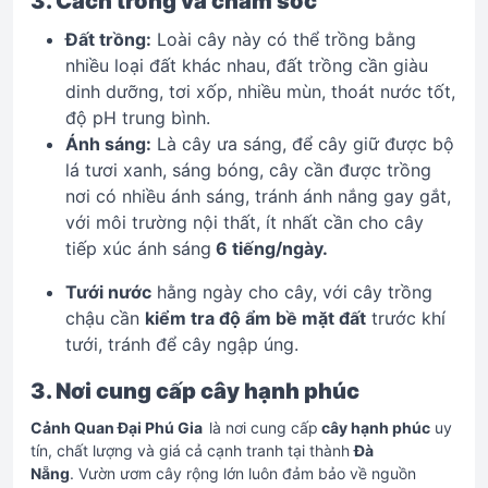
3. Cách trồng và chăm sóc
Đất trồng:
Loài cây này có thể trồng bằng
nhiều loại đất khác nhau, đất trồng cần giàu
dinh dưỡng, tơi xốp, nhiều mùn, thoát nước tốt,
độ pH trung bình.
Ánh sáng:
Là cây ưa sáng, để cây giữ được bộ
lá tươi xanh, sáng bóng, cây cần được trồng
nơi có nhiều ánh sáng, tránh ánh nắng gay gắt,
với môi trường nội thất, ít nhất cần cho cây
tiếp xúc ánh sáng
6 tiếng/ngày.
Tưới nước
hằng ngày cho cây, với cây trồng
chậu cần
kiểm tra độ ẩm bề mặt đất
trước khí
tưới, tránh để cây ngập úng.
3. Nơi cung cấp cây hạnh phúc
Cảnh Quan Đại Phú Gia
là nơi cung cấp
cây hạnh phúc
uy
tín, chất lượng và giá cả cạnh tranh tại thành
Đà
Nẵng
. Vườn ươm cây rộng lớn luôn đảm bảo về nguồn