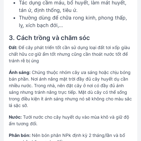
Tác dụng cầm máu, bổ huyết, làm mát huyết,
tán ứ, định thống, tiêu ứ.
Thường dùng để chữa rong kinh, phong thấp,
lỵ, xích bạch đới,…
3. Cách trồng và chăm sóc
Đất:
Để cây phát triển tốt cần sử dụng loại đất tơi xốp giàu
chất hữu cơ giữ ẩm tốt nhưng cũng cần thoát nước tốt để
tránh rễ bị úng
Ánh sáng:
Chúng thuộc nhóm cây ưa sáng hoặc chịu bóng
bán phần. Nơi ánh nắng mặt trời đầy đủ cây huyết dụ cần
nhiều nước. Trong nhà, nên đặt cây ở nơi có đầy đủ ánh
sáng nhưng tránh nắng trực tiếp. Mặt dù cây có thể sống
trong điều kiện ít ánh sáng nhưng nó sẽ không cho màu sắc
lá sặc sỡ.
Nước:
Tưới nước cho cây huyết dụ vào mùa khô và giữ độ
ẩm tương đối.
Phân bón:
Nên bón phân NPk định kỳ 2 tháng/lần và bổ