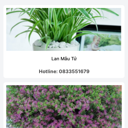
n Mẫu Tử
Cây T
: 0833551679
Hotline: