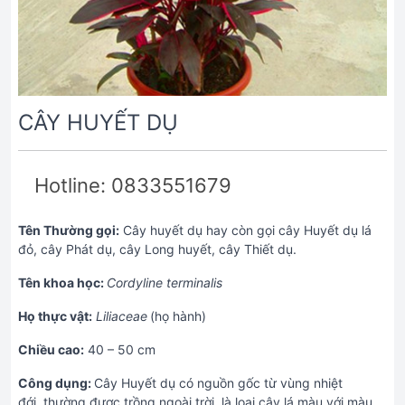
CÂY HUYẾT DỤ
Hotline: 0833551679
Tên Thường gọi:
Cây huyết dụ hay còn gọi cây Huyết dụ lá
đỏ, cây Phát dụ, cây Long huyết, cây Thiết dụ.
Tên khoa học:
Cordyline terminalis
Họ thực vật:
Liliaceae
(họ hành)
Chiều cao:
40 – 50 cm
Công dụng:
Cây Huyết dụ có nguồn gốc từ vùng nhiệt
đới, thường được trồng ngoài trời, là loại cây lá màu với màu