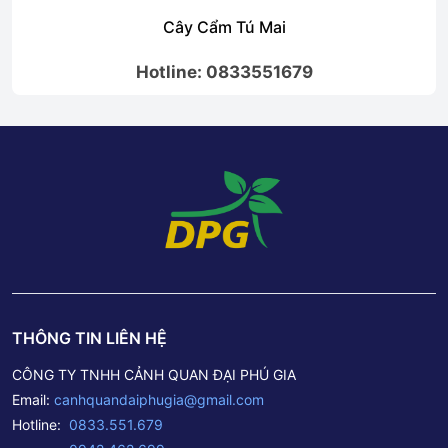
Cẩm Tú Mai
Cây Ngọc Anh – Cây Ng
N
: 0833551679
Hotline:
THÔNG TIN LIÊN HỆ
CÔNG TY TNHH CẢNH QUAN ĐẠI PHÚ GIA
Email:
canhquandaiphugia@gmail.com
Hotline:
0833.551.679