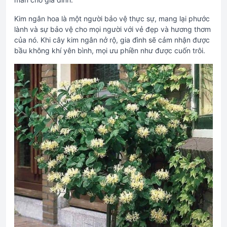
Kim ngân hoa là một người bảo vệ thực sự, mang lại phước
lành và sự bảo vệ cho mọi người với vẻ đẹp và hương thơm
của nó. Khi cây kim ngân nở rộ, gia đình sẽ cảm nhận được
bầu không khí yên bình, mọi ưu phiền như được cuốn trôi.