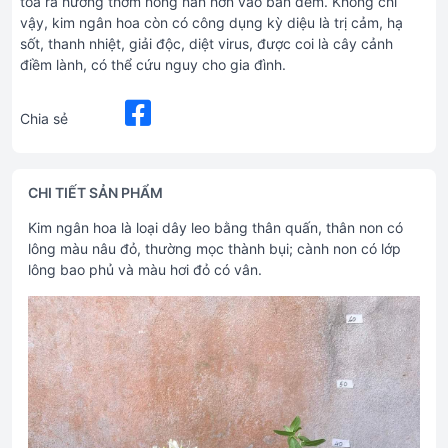
tỏa ra hương thơm nồng nàn hơn vào ban đêm. Không chỉ
vậy, kim ngân hoa còn có công dụng kỳ diệu là trị cảm, hạ
sốt, thanh nhiệt, giải độc, diệt virus, được coi là cây cảnh
điềm lành, có thể cứu nguy cho gia đình.
Chia sẻ
CHI TIẾT SẢN PHẨM
Kim ngân hoa là loại dây leo bằng thân quấn, thân non có
lông màu nâu đỏ, thường mọc thành bụi; cành non có lớp
lông bao phủ và màu hơi đỏ có vân.