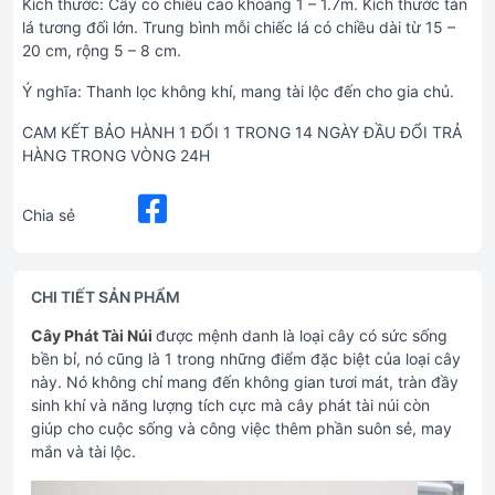
Kích thước: Cây có chiều cao khoảng 1 – 1.7m. Kích thước tán
lá tương đối lớn. Trung bình mỗi chiếc lá có chiều dài từ 15 –
20 cm, rộng 5 – 8 cm.
Ý nghĩa: Thanh lọc không khí, mang tài lộc đến cho gia chủ.
CAM KẾT BẢO HÀNH 1 ĐỔI 1 TRONG 14 NGÀY ĐẦU ĐỔI TRẢ
HÀNG TRONG VÒNG 24H
Chia sẻ
CHI TIẾT SẢN PHẨM
Cây Phát Tài Núi
được mệnh danh là loại cây có sức sống
bền bỉ, nó cũng là 1 trong những điểm đặc biệt của loại cây
này. Nó không chỉ mang đến không gian tươi mát, tràn đầy
sinh khí và năng lượng tích cực mà cây phát tài núi còn
giúp cho cuộc sống và công việc thêm phần suôn sẻ, may
mắn và tài lộc.